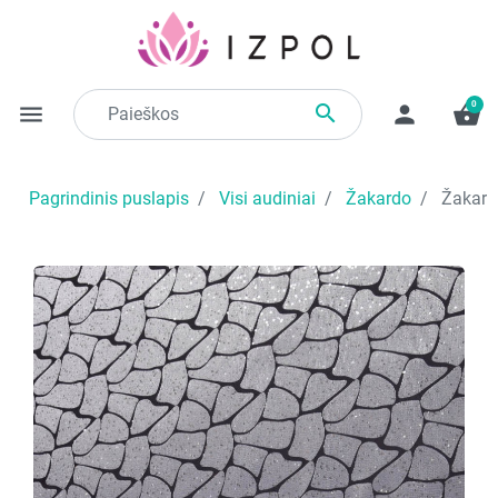
0

menu
person
shopping_basket
Pagrindinis puslapis
Visi audiniai
Žakardo
Žakarda