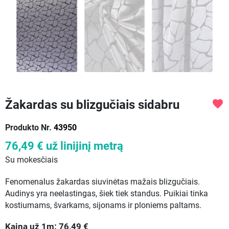
Žakardas su blizgučiais sidabru
favorite
Produkto Nr.
43950
76,49 €
už linijinį metrą
Su mokesčiais
Fenomenalus žakardas siuvinėtas mažais blizgučiais.
Audinys yra neelastingas, šiek tiek standus. Puikiai tinka
kostiumams, švarkams, sijonams ir ploniems paltams.
Kaina už
1
m:
76,49
€