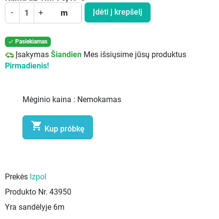
Įdėti į krepšelį
-
+
m
Pasiekiamas

Įsakymas
Šiandien
Mes išsiųsime jūsų produktus
Pirmadienis!
Mėginio kaina :
Nemokamas

Kup próbkę
Prekės
Izpol
Produkto Nr.
43950
Yra sandėlyje
6m