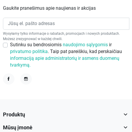
Gaukite pranešimus apie naujienas ir akcijas
Wysyłamy tylko informacje o rabatach, promocjach i nowych produktach.
Możesz zrezygnować w każdej chwili.
Sutinku su bendrosiomis
naudojimo sąlygomis
ir
privatumo politika
. Taip pat pareiškiu, kad perskaičiau
informaciją apie administratorių ir asmens duomenų
tvarkymą.
Facebook
Instagram

Produktų

Mūsų įmonė