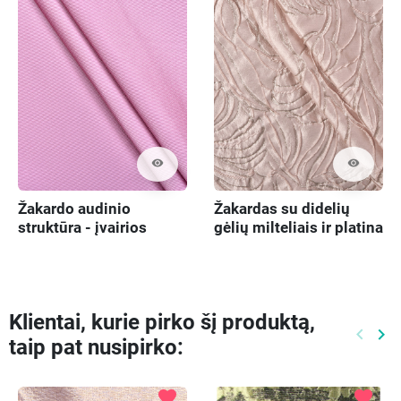
visibility
visibility
Žakardo audinio
Žakardas su didelių
struktūra - įvairios
gėlių milteliais ir platina
spalvos
Klientai, kurie pirko šį produktą,
keyboard_arrow_left
keyboard_arrow_right
taip pat nusipirko:
Ankste
Kit
favorite
favorite