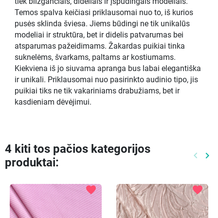
tiek blizgančiais, dideliais ir įspūdingais modeliais.
Temos spalva keičiasi priklausomai nuo to, iš kurios
pusės sklinda šviesa. Jiems būdingi ne tik unikalūs
modeliai ir struktūra, bet ir didelis patvarumas bei
atsparumas pažeidimams. Žakardas puikiai tinka
suknelėms, švarkams, paltams ar kostiumams.
Kiekviena iš jo siuvama apranga bus labai elegantiška
ir unikali. Priklausomai nuo pasirinkto audinio tipo, jis
puikiai tiks ne tik vakariniams drabužiams, bet ir
kasdieniam dėvėjimui.
4 kiti tos pačios kategorijos
keyboard_arrow_left
keyboard_arrow_right
produktai:
Ankste
Kit
favorite
favorite