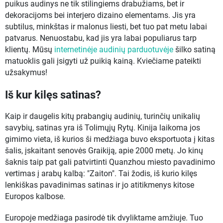
puikus audinys ne tik stilingiems drabužiams, bet ir
dekoracijoms bei interjero dizaino elementams. Jis yra
subtilus, minkštas ir malonus liesti, bet tuo pat metu labai
patvarus. Nenuostabu, kad jis yra labai populiarus tarp
klientų. Mūsų
internetinėje audinių parduotuvėje
šilko satiną
matuoklis gali įsigyti už puikią kainą. Kviečiame pateikti
užsakymus!
Iš kur kilęs satinas?
Kaip ir daugelis kitų prabangių audinių, turinčių unikalių
savybių, satinas yra iš Tolimųjų Rytų. Kinija laikoma jos
gimimo vieta, iš kurios ši medžiaga buvo eksportuota į kitas
šalis, įskaitant senovės Graikiją, apie 2000 metų. Jo kinų
šaknis taip pat gali patvirtinti Quanzhou miesto pavadinimo
vertimas į arabų kalbą: "Zaiton". Tai žodis, iš kurio kilęs
lenkiškas pavadinimas satinas ir jo atitikmenys kitose
Europos kalbose.
Europoje medžiaga pasirodė tik dvyliktame amžiuje. Tuo