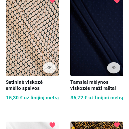
favorite
favorite
visibility
visibility
Satininė viskozė
Tamsiai mėlynos
smėlio spalvos
viskozės maži raštai
15,30 €
už linijinį metrą
36,72 €
už linijinį metrą
favorite
favorite