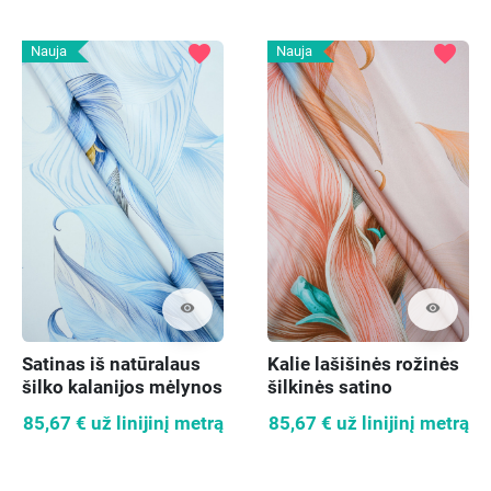
favorite
favorite
Nauja
Nauja
visibility
visibility
Satinas iš natūralaus
Kalie lašišinės rožinės
šilko kalanijos mėlynos
šilkinės satino
medžiaga
85,67 €
už linijinį metrą
85,67 €
už linijinį metrą