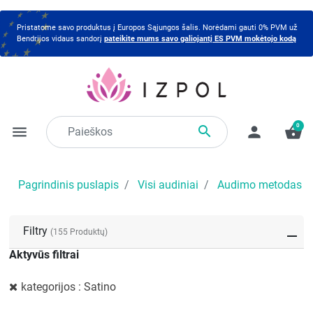
Pristatome savo produktus į Europos Sąjungos šalis. Norėdami gauti 0% PVM už
Bendrijos vidaus sandorį
pateikite mums savo galiojantį ES PVM mokėtojo kodą
0

menu
person
shopping_basket
Pagrindinis puslapis
Visi audiniai
Audimo metodas
Filtry
(155 Produktų)
Aktyvūs filtrai
kategorijos : Satino