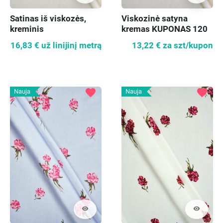
Satinas iš viskozės,
Viskozinė satyna
kreminis
kremas KUPONAS 120
cm
16,83 €
už linijinį metrą
13,22 €
za szt/kupon
favorite
favorite
Nauja
Nauja
visibility
visibility