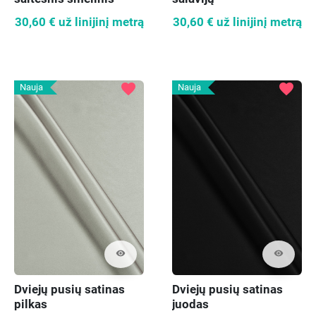
30,60 €
už linijinį metrą
30,60 €
už linijinį metrą
favorite
favorite
Nauja
Nauja
visibility
visibility
Dviejų pusių satinas
Dviejų pusių satinas
pilkas
juodas