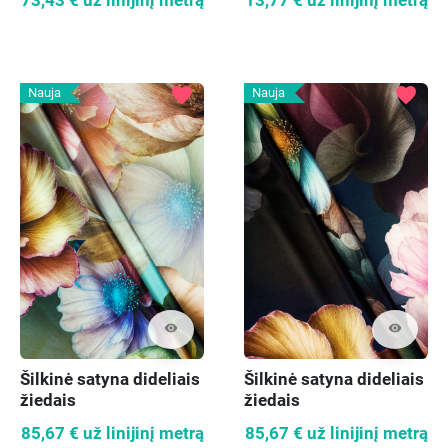
73,43 €
už linijinį metrą
13,77 €
už linijinį metrą
favorite
favorite
Nauja
Nauja
visibility
visibility
Šilkinė satyna dideliais
Šilkinė satyna dideliais
žiedais
žiedais
85,67 €
už linijinį metrą
85,67 €
už linijinį metrą