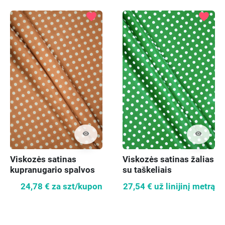
favorite
favorite
visibility
visibility
Viskozės satinas
Viskozės satinas žalias
kupranugario spalvos
su taškeliais
su taškeliais
24,78 €
za szt/kupon
27,54 €
už linijinį metrą