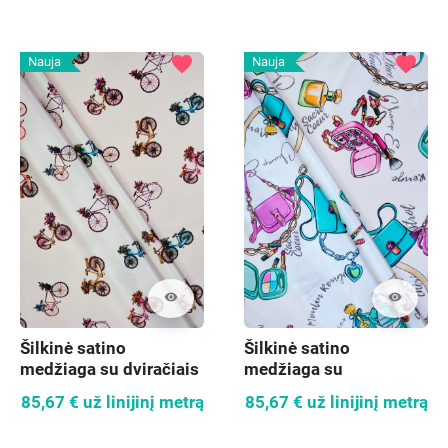
favorite
favorite
Nauja
Nauja
visibility
visibility
Šilkinė satino
Šilkinė satino
medžiaga su dviračiais
medžiaga su
ant kreminio fono
rankinėmis ir kvepalais
85,67 €
už linijinį metrą
85,67 €
už linijinį metrą