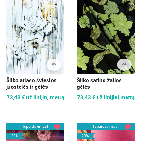
visibility
visibility
Šilko atlaso šviesios
Šilko satino žalios
juostelės ir gėlės
gėlės
73,43 €
už linijinį metrą
73,43 €
už linijinį metrą
favorite
favorite
Išpardavimas!
Išpardavimas!
−20%
−20%