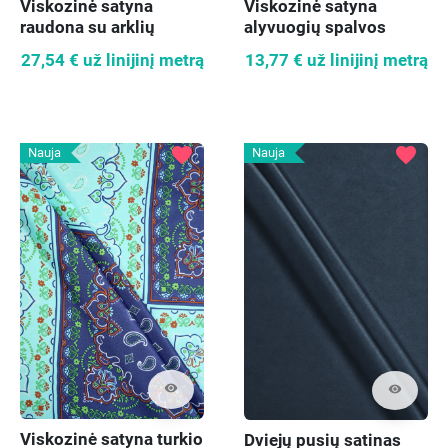
Viskozinė satyna
Viskozinė satyna
raudona su arklių
alyvuogių spalvos
motyvais
kvadratai
27,54 €
už linijinį metrą
13,77 €
už linijinį metrą
favorite
favorite
Nauja
Nauja
visibility
visibility
Viskozinė satyna turkio
Dviejų pusių satinas