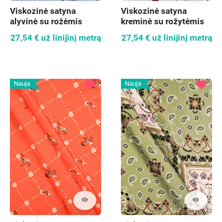
Viskozinė satyna
Viskozinė satyna
alyvinė su rožėmis
kreminė su rožytėmis
27,54 €
už linijinį metrą
27,54 €
už linijinį metrą
favorite
favorite
Nauja
Nauja
visibility
visibility