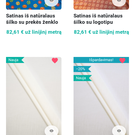
visibility
visibility
Satinas iš natūralaus
Satinas iš natūralaus
šilko su prekės ženklo
šilko su logotipu
motyvais mėlynas
82,61 €
už linijinį metrą
82,61 €
už linijinį metrą
favorite
favorite
Nauja
Išpardavimas!
−20%
Nauja
visibility
visibility