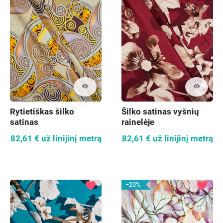
visibility
visibility
Rytietiškas šilko
Šilko satinas vyšnių
satinas
rainelėje
82,61 €
už linijinį metrą
82,61 €
už linijinį metrą
favorite
favorite
−20%