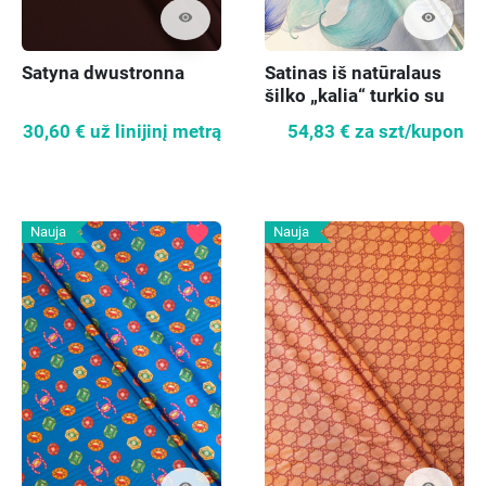
visibility
visibility
Satyna dwustronna
Satinas iš natūralaus
šilko „kalia“ turkio su
šviesiai mėlyna
30,60 €
už linijinį metrą
54,83 €
za szt/kupon
(chabro)
favorite
favorite
Nauja
Nauja