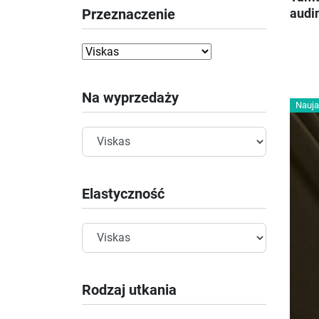
Przeznaczenie
audi
Na wyprzedaży
Nauja
Elastyczność
Rodzaj utkania