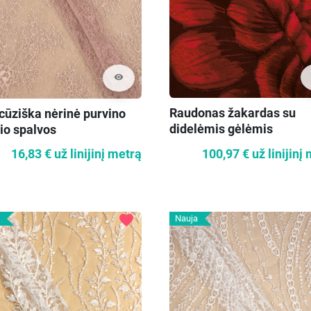
visibility
Raudonas žakardas su
cūziška nėrinė purvino
didelėmis gėlėmis
io spalvos
100,97 €
už linijinį
16,83 €
už linijinį metrą
favorite
Nauja