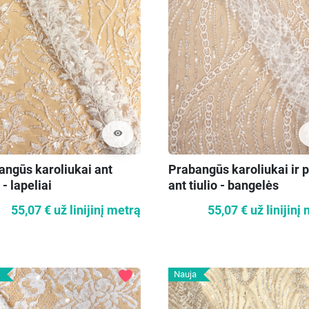
visibility
angūs karoliukai ant
Prabangūs karoliukai ir p
 - lapeliai
ant tiulio - bangelės
55,07 €
už linijinį metrą
55,07 €
už linijinį
favorite
Nauja