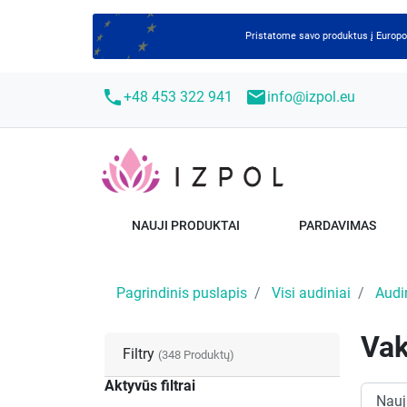
Pristatome savo produktus į Europ
call
mail
+48 453 322 941
info@izpol.eu
NAUJI PRODUKTAI
PARDAVIMAS
Pagrindinis puslapis
Visi audiniai
Audin
Vak
Filtry
(348 Produktų)
Aktyvūs filtrai