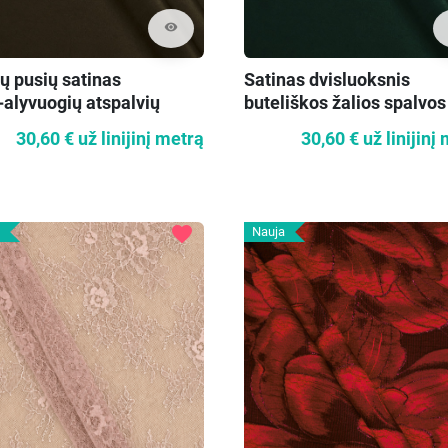
visibility
ų pusių satinas
Satinas dvisluoksnis
‑alyvuogių atspalvių
buteliškos žalios spalvos
30,60 €
už linijinį metrą
30,60 €
už linijinį
favorite
Nauja