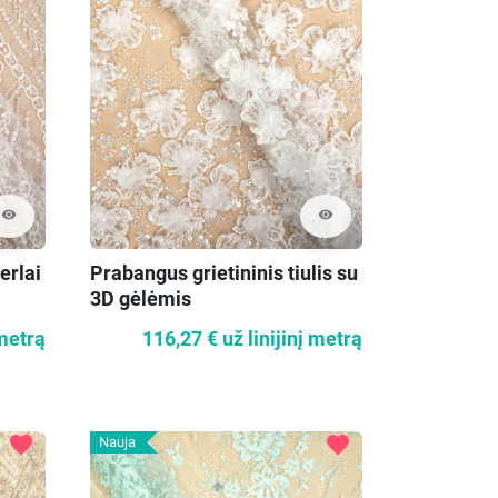
visibility
visibility
erlai
Prabangus grietininis tiulis su
3D gėlėmis
 metrą
116,27 €
už linijinį metrą
favorite
favorite
Nauja