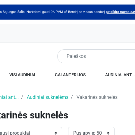
os Sąjungos šalis. Norėdami gauti 0% PVM už Bendrijos vidaus sandorį
pateikite mums sa
VISI AUDINIAI
GALANTERIJOS
AUDINIAI ANT..
iai ant...
Audiniai suknelėms
Vakarinės suknelės
arinės suknelės