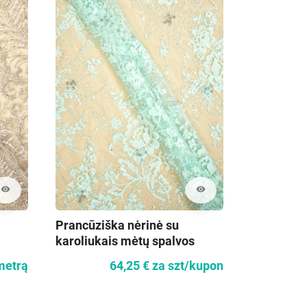
visibility
visibility
Prancūziška nėrinė su
karoliukais mėtų spalvos
 metrą
64,25 €
za szt/kupon