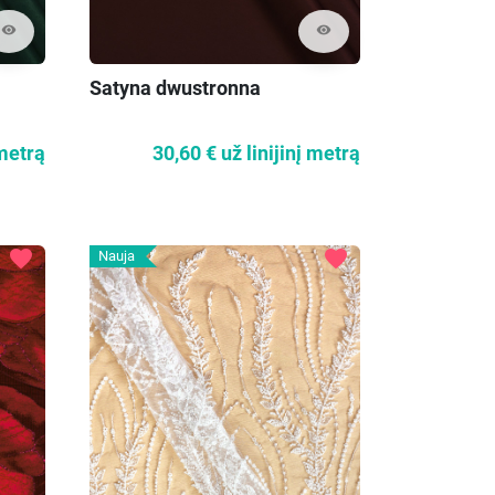
visibility
visibility
Satyna dwustronna
30,60 €
už linijinį metrą
 metrą
favorite
favorite
Nauja