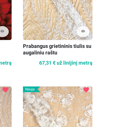
visibility
visibility
Prabangus grietininis tiulis su
augaliniu raštu
 metrą
67,31 €
už linijinį metrą
favorite
favorite
Nauja