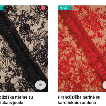
favorite
Nauja
visibility
cūziška nėrinė su
Prancūziška nėrinė su
liukais juoda
karoliukais raudona