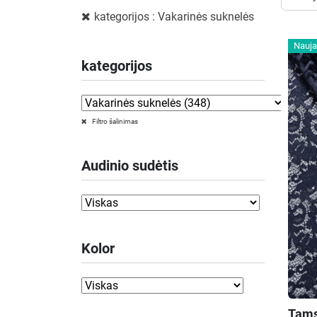
kategorijos : Vakarinės suknelės
Nauja
kategorijos
Filtro šalinimas
Audinio sudėtis
Kolor
Tams