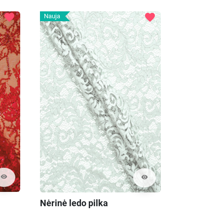
favorite
favorite
Nauja
visibility
visibility
Nėrinė ledo pilka