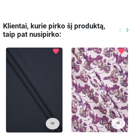
Klientai, kurie pirko šį produktą,
keyboard_arrow_left
keyboard_arrow_right
taip pat nusipirko:
Ankste
Kit
favorite
favorite
visibility
visibility