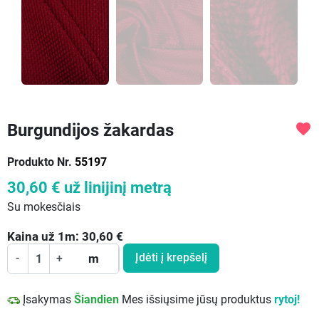
Burgundijos žakardas
favorite
Produkto Nr.
55197
30,60 €
už linijinį metrą
Su mokesčiais
Kaina už
1
m:
30,60
€
Įdėti į krepšelį
-
+
m
Įsakymas
Šiandien
Mes išsiųsime jūsų produktus
rytoj!