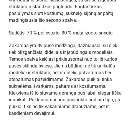
yra vidutinio storio, neelastingas, su aiškia išgaubta
struktūra ir standžiai priglunda. Fantastiškas
pasiūlymas siūti kostiumą, suknelę, sijoną ar paltą
madingiausia šio sezono spalva.
Sudėtis: 70 % poliesterio, 30 % metalizuoto sriegio
Žakardas yra dvipusė medžiaga, dažniausiai su šiek
tiek blizgančiais, dideliais ir įspūdingais modeliais.
Temos spalva keičiasi priklausomai nuo to, iš kurios
pusės sklinda šviesa. Jiems būdingi ne tik unikalūs
modeliai ir struktūra, bet ir didelis patvarumas bei
atsparumas pažeidimams. Žakardas puikiai tinka
suknelėms, švarkams, paltams ar kostiumams.
Kiekviena iš jo siuvama apranga bus labai elegantiška
ir unikali. Priklausomai nuo pasirinkto audinio tipo, jis
puikiai tiks ne tik vakariniams drabužiams, bet ir
kasdieniam dėvėjimui.