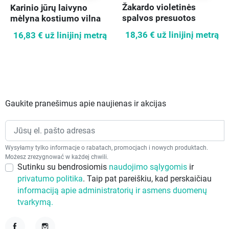
Žakardo violetinės
Karinio jūrų laivyno
spalvos presuotos
mėlyna kostiumo vilna
gėlės
18,36 €
už linijinį metrą
16,83 €
už linijinį metrą
Gaukite pranešimus apie naujienas ir akcijas
Wysyłamy tylko informacje o rabatach, promocjach i nowych produktach.
Możesz zrezygnować w każdej chwili.
Sutinku su bendrosiomis
naudojimo sąlygomis
ir
privatumo politika
. Taip pat pareiškiu, kad perskaičiau
informaciją apie administratorių ir asmens duomenų
tvarkymą.