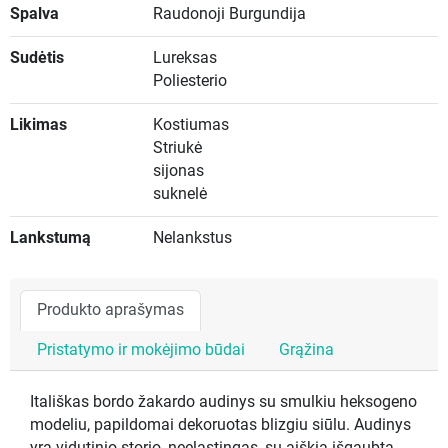
Spalva
Raudonoji Burgundija
Sudėtis
Lureksas
Poliesterio
Likimas
Kostiumas
Striukė
sijonas
suknelė
Lankstumą
Nelankstus
Produkto aprašymas
Pristatymo ir mokėjimo būdai
Grąžina
Itališkas bordo žakardo audinys su smulkiu heksogeno
modeliu, papildomai dekoruotas blizgiu siūlu. Audinys