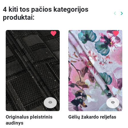
4 kiti tos pačios kategorijos
keyboard_arrow_left
keyboard_arrow_right
produktai:
Ankste
Kit
favorite
favorite
visibility
visibility
Originalus pleistrinis
Gėlių žakardo reljefas
audinys