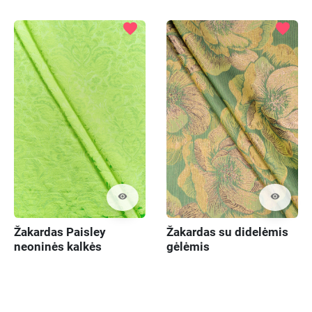
favorite
favorite
visibility
visibility
Žakardas Paisley
Žakardas su didelėmis
neoninės kalkės
gėlėmis