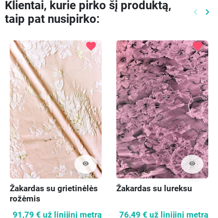
Klientai, kurie pirko šį produktą,
keyboard_arrow_left
keyboard_arrow_right
taip pat nusipirko:
Ankste
Kit
favorite
favorite
visibility
visibility
Žakardas su grietinėlės
Žakardas su lureksu
rožėmis
91,79 €
už linijinį metrą
76,49 €
už linijinį metrą