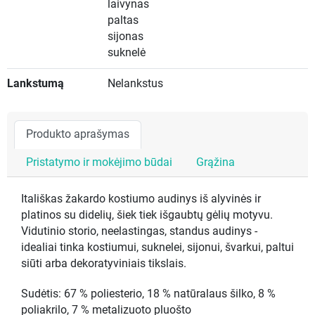
laivynas
paltas
sijonas
suknelė
Lankstumą
Nelankstus
Produkto aprašymas
Pristatymo ir mokėjimo būdai
Grąžina
Itališkas žakardo kostiumo audinys iš alyvinės ir
platinos su didelių, šiek tiek išgaubtų gėlių motyvu.
Vidutinio storio, neelastingas, standus audinys -
idealiai tinka kostiumui, suknelei, sijonui, švarkui, paltui
siūti arba dekoratyviniais tikslais.
Sudėtis: 67 % poliesterio, 18 % natūralaus šilko, 8 %
poliakrilo, 7 % metalizuoto pluošto