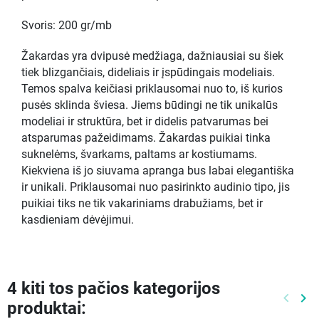
Svoris: 200 gr/mb
Žakardas yra dvipusė medžiaga, dažniausiai su šiek
tiek blizgančiais, dideliais ir įspūdingais modeliais.
Temos spalva keičiasi priklausomai nuo to, iš kurios
pusės sklinda šviesa. Jiems būdingi ne tik unikalūs
modeliai ir struktūra, bet ir didelis patvarumas bei
atsparumas pažeidimams. Žakardas puikiai tinka
suknelėms, švarkams, paltams ar kostiumams.
Kiekviena iš jo siuvama apranga bus labai elegantiška
ir unikali. Priklausomai nuo pasirinkto audinio tipo, jis
puikiai tiks ne tik vakariniams drabužiams, bet ir
kasdieniam dėvėjimui.
4 kiti tos pačios kategorijos
keyboard_arrow_left
keyboard_arrow_right
produktai:
Ankste
Kit