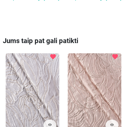
Jums taip pat gali patikti
favorite
favorite
visibility
visibility