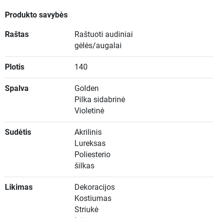
Produkto savybės
Raštas
Raštuoti audiniai
gėlės/augalai
Plotis
140
Spalva
Golden
Pilka sidabrinė
Violetinė
Sudėtis
Akrilinis
Lureksas
Poliesterio
šilkas
Likimas
Dekoracijos
Kostiumas
Striukė