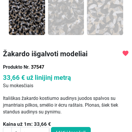
Žakardo išgalvoti modeliai
favorite
Produkto Nr.
37547
33,66 €
už linijinį metrą
Su mokesčiais
Itališkas žakardo kostiumo audinys juodos spalvos su
įmantriais pilkos, smėlio ir écru raštais. Plonas, šiek tiek
standus audinys su pynimu.
Kaina už
1
m:
33,66
€