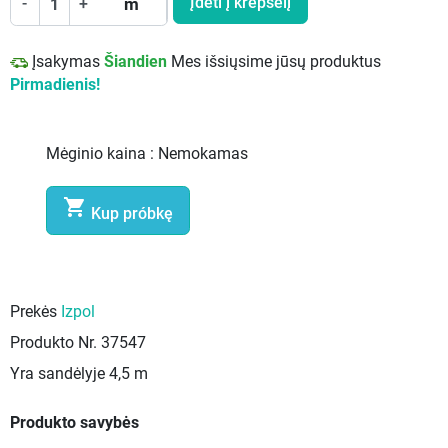
Įdėti į krepšelį
-
+
m
Įsakymas
Šiandien
Mes išsiųsime jūsų produktus
Pirmadienis!
Mėginio kaina :
Nemokamas

Kup próbkę
Prekės
Izpol
Produkto Nr.
37547
Yra sandėlyje
4,5 m
Produkto savybės