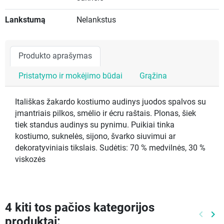
Lankstumą
Nelankstus
Produkto aprašymas
Pristatymo ir mokėjimo būdai
Grąžina
Itališkas žakardo kostiumo audinys juodos spalvos su
įmantriais pilkos, smėlio ir écru raštais. Plonas, šiek
tiek standus audinys su pynimu. Puikiai tinka
kostiumo, suknelės, sijono, švarko siuvimui ar
dekoratyviniais tikslais. Sudėtis: 70 % medvilnės, 30 %
viskozės
4 kiti tos pačios kategorijos
keyboard_arrow_left
keyboard_arrow_right
produktai:
Ankste
Kit