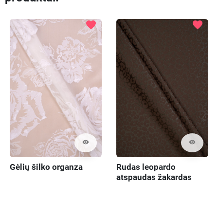
favorite
favorite
visibility
visibility
Gėlių šilko organza
Rudas leopardo
atspaudas žakardas