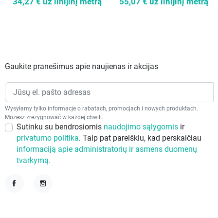
34,27 €
už linijinį metrą
55,07 €
už linijinį metrą
Gaukite pranešimus apie naujienas ir akcijas
Wysyłamy tylko informacje o rabatach, promocjach i nowych produktach.
Możesz zrezygnować w każdej chwili.
Sutinku su bendrosiomis
naudojimo sąlygomis
ir
privatumo politika
. Taip pat pareiškiu, kad perskaičiau
informaciją apie administratorių ir asmens duomenų
tvarkymą.
Facebook
Instagram