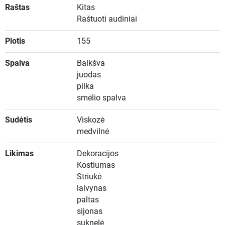
Raštas
Kitas
Raštuoti audiniai
Plotis
155
Spalva
Balkšva
juodas
pilka
smėlio spalva
Sudėtis
Viskozė
medvilnė
Likimas
Dekoracijos
Kostiumas
Striukė
laivynas
paltas
sijonas
suknelė