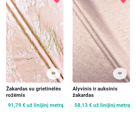
favorite
favorite
visibility
visibility
Žakardas su grietinėlės
Alyvinis ir auksinis
rožėmis
žakardas
91,79 €
už linijinį metrą
58,13 €
už linijinį metrą