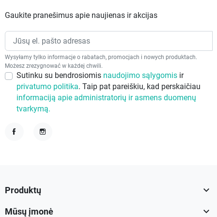
Gaukite pranešimus apie naujienas ir akcijas
Wysyłamy tylko informacje o rabatach, promocjach i nowych produktach.
Możesz zrezygnować w każdej chwili.
Sutinku su bendrosiomis
naudojimo sąlygomis
ir
privatumo politika
. Taip pat pareiškiu, kad perskaičiau
informaciją apie administratorių ir asmens duomenų
tvarkymą.
Facebook
Instagram

Produktų

Mūsų įmonė