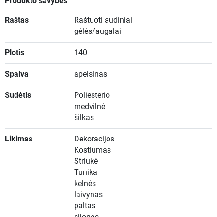
Produkto savybės
Raštas
Raštuoti audiniai
gėlės/augalai
Plotis
140
Spalva
apelsinas
Sudėtis
Poliesterio
medvilnė
šilkas
Likimas
Dekoracijos
Kostiumas
Striukė
Tunika
kelnės
laivynas
paltas