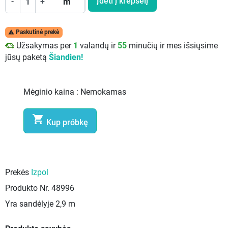
Įdėti į krepšelį
-
+
m
Paskutinė prekė

Užsakymas per
1
valandų ir
55
minučių ir mes išsiųsime
jūsų paketą
Šiandien!
Mėginio kaina :
Nemokamas

Kup próbkę
Prekės
Izpol
Produkto Nr.
48996
Yra sandėlyje
2,9 m