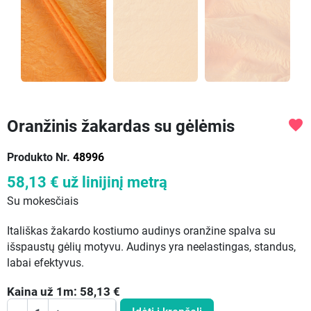
Oranžinis žakardas su gėlėmis
favorite
Produkto Nr.
48996
58,13 €
už linijinį metrą
Su mokesčiais
Itališkas žakardo kostiumo audinys oranžine spalva su
išspaustų gėlių motyvu. Audinys yra neelastingas, standus,
labai efektyvus.
Kaina už
1
m:
58,13
€