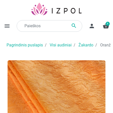
0

menu
person
shopping_basket
Pagrindinis puslapis
Visi audiniai
Žakardo
Oranžin