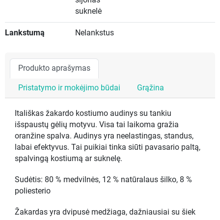
sijonas
suknelė
Lankstumą
Nelankstus
Produkto aprašymas
Pristatymo ir mokėjimo būdai
Grąžina
Itališkas žakardo kostiumo audinys su tankiu
išspaustų gėlių motyvu. Visa tai laikoma gražia
oranžine spalva. Audinys yra neelastingas, standus,
labai efektyvus. Tai puikiai tinka siūti pavasario paltą,
spalvingą kostiumą ar suknelę.
Sudėtis: 80 % medvilnės, 12 % natūralaus šilko, 8 %
poliesterio
Žakardas yra dvipusė medžiaga, dažniausiai su šiek