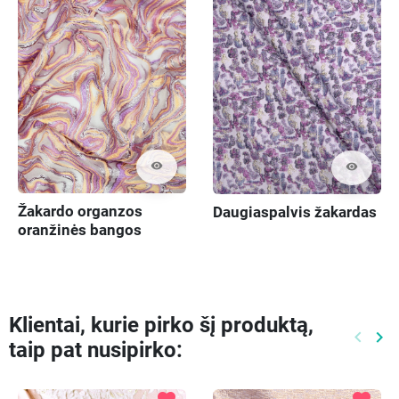
visibility
visibility
Žakardo organzos
Daugiaspalvis žakardas
oranžinės bangos
Klientai, kurie pirko šį produktą,
keyboard_arrow_left
keyboard_arrow_right
taip pat nusipirko:
Ankste
Kit