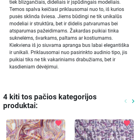
tiek blizgančiais, dideliais ir įspūdingais modeliais.
Temos spalva keičiasi priklausomai nuo to, iš kurios
pusės sklinda šviesa. Jiems būdingi ne tik unikalūs
modeliai ir struktūra, bet ir didelis patvarumas bei
atsparumas pažeidimams. Žakardas puikiai tinka
suknelėms, švarkams, paltams ar kostiumams.
Kiekviena iš jo siuvama apranga bus labai elegantiška
ir unikali. Priklausomai nuo pasirinkto audinio tipo, jis
puikiai tiks ne tik vakariniams drabužiams, bet ir
kasdieniam dėvėjimui.
4 kiti tos pačios kategorijos
keyboard_arrow_left
keyboard_arrow_right
produktai:
Ankste
Kit
favorite
favorite