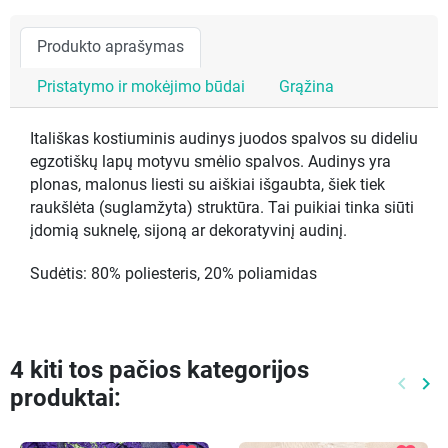
Produkto aprašymas
Pristatymo ir mokėjimo būdai
Grąžina
Itališkas kostiuminis audinys juodos spalvos su dideliu
egzotiškų lapų motyvu smėlio spalvos. Audinys yra
plonas, malonus liesti su aiškiai išgaubta, šiek tiek
raukšlėta (suglamžyta) struktūra. Tai puikiai tinka siūti
įdomią suknelę, sijoną ar dekoratyvinį audinį.
Sudėtis: 80% poliesteris, 20% poliamidas
4 kiti tos pačios kategorijos
keyboard_arrow_left
keyboard_arrow_right
produktai:
Ankste
Kit