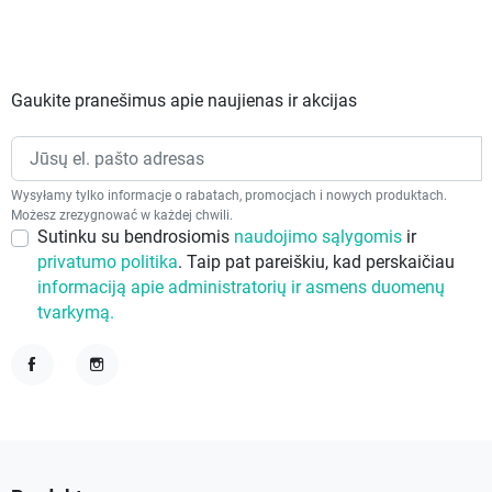
Gaukite pranešimus apie naujienas ir akcijas
Wysyłamy tylko informacje o rabatach, promocjach i nowych produktach.
Możesz zrezygnować w każdej chwili.
Sutinku su bendrosiomis
naudojimo sąlygomis
ir
privatumo politika
. Taip pat pareiškiu, kad perskaičiau
informaciją apie administratorių ir asmens duomenų
tvarkymą.
Facebook
Instagram