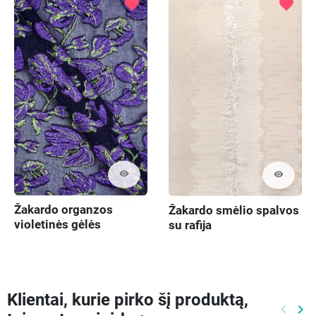
favorite
favorite
visibility
visibility
Žakardo organzos
Žakardo smėlio spalvos
violetinės gėlės
su rafija
Klientai, kurie pirko šį produktą,
keyboard_arrow_left
keyboard_arrow_right