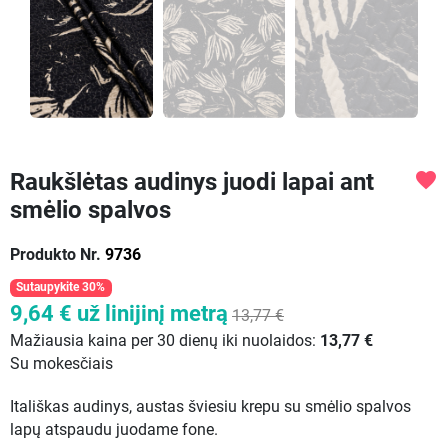
Raukšlėtas audinys juodi lapai ant
favorite
smėlio spalvos
Produkto Nr.
9736
Sutaupykite 30%
9,64 €
už linijinį metrą
13,77 €
Mažiausia kaina per 30 dienų iki nuolaidos:
13,77 €
Su mokesčiais
Itališkas audinys, austas šviesiu krepu su smėlio spalvos
lapų atspaudu juodame fone.