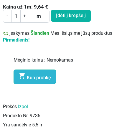
Kaina už
1
m:
9,64
€
Įdėti į krepšelį
-
+
m
Įsakymas
Šiandien
Mes išsiųsime jūsų produktus
Pirmadienis!
Mėginio kaina :
Nemokamas

Kup próbkę
Prekės
Izpol
Produkto Nr.
9736
Yra sandėlyje
5,5 m