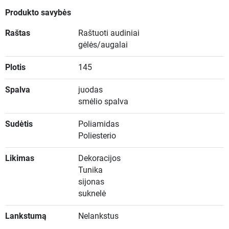
Produkto savybės
Raštas
Raštuoti audiniai
gėlės/augalai
Plotis
145
Spalva
juodas
smėlio spalva
Sudėtis
Poliamidas
Poliesterio
Likimas
Dekoracijos
Tunika
sijonas
suknelė
Lankstumą
Nelankstus