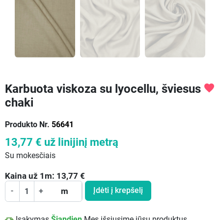
Karbuota viskoza su lyocellu, šviesus
favorite
chaki
Produkto Nr.
56641
13,77 €
už linijinį metrą
Su mokesčiais
Kaina už
1
m:
13,77
€
Įdėti į krepšelį
-
+
m
Įsakymas
Šiandien
Mes išsiųsime jūsų produktus