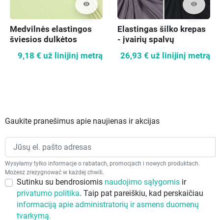
visibility
visibility
Medvilnės elastingos
Elastingas šilko krepas
šviesios dulkėtos
- įvairių spalvų
kalkės
9,18 €
už linijinį metrą
26,93 €
už linijinį metrą
Gaukite pranešimus apie naujienas ir akcijas
Wysyłamy tylko informacje o rabatach, promocjach i nowych produktach.
Możesz zrezygnować w każdej chwili.
Sutinku su bendrosiomis
naudojimo sąlygomis
ir
privatumo politika
. Taip pat pareiškiu, kad perskaičiau
informaciją apie administratorių ir asmens duomenų
tvarkymą.