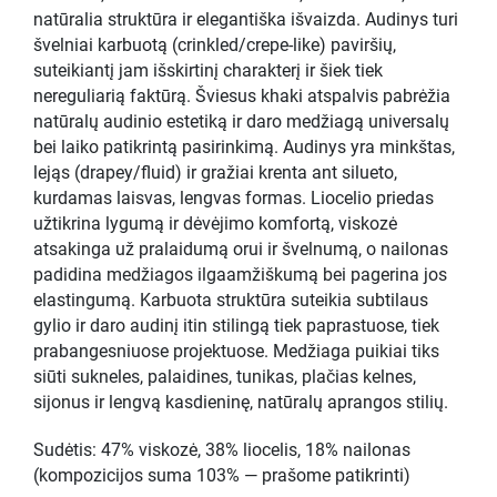
natūralia struktūra ir elegantiška išvaizda. Audinys turi
švelniai karbuotą (crinkled/crepe-like) paviršių,
suteikiantį jam išskirtinį charakterį ir šiek tiek
nereguliarią faktūrą. Šviesus khaki atspalvis pabrėžia
natūralų audinio estetiką ir daro medžiagą universalų
bei laiko patikrintą pasirinkimą. Audinys yra minkštas,
lejąs (drapey/fluid) ir gražiai krenta ant silueto,
kurdamas laisvas, lengvas formas. Liocelio priedas
užtikrina lygumą ir dėvėjimo komfortą, viskozė
atsakinga už pralaidumą orui ir švelnumą, o nailonas
padidina medžiagos ilgaamžiškumą bei pagerina jos
elastingumą. Karbuota struktūra suteikia subtilaus
gylio ir daro audinį itin stilingą tiek paprastuose, tiek
prabangesniuose projektuose. Medžiaga puikiai tiks
siūti sukneles, palaidines, tunikas, plačias kelnes,
sijonus ir lengvą kasdieninę, natūralų aprangos stilių.
Sudėtis: 47% viskozė, 38% liocelis, 18% nailonas
(kompozicijos suma 103% — prašome patikrinti)