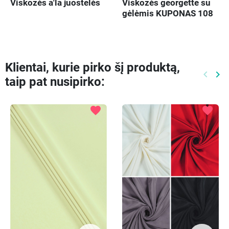
Viskozės a'la juostelės
Viskozės georgette su
gėlėmis KUPONAS 108
cm
Klientai, kurie pirko šį produktą,
keyboard_arrow_left
keyboard_arrow_right
taip pat nusipirko:
Ankste
Kit
favorite
favorite