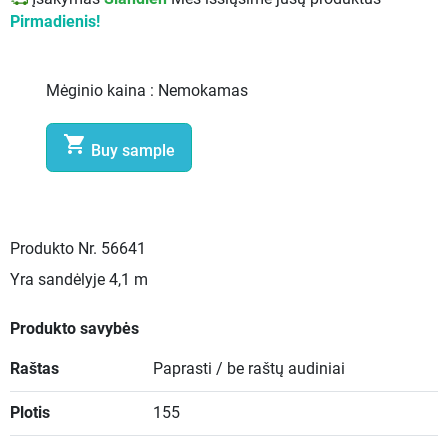
Pirmadienis!
Mėginio kaina :
Nemokamas

Buy sample
Produkto Nr.
56641
Yra sandėlyje
4,1 m
Produkto savybės
Raštas
Paprasti / be raštų audiniai
Plotis
155