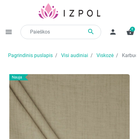
0

menu
person
shopping_basket
Pagrindinis puslapis
Visi audiniai
Viskozė
Karbuota
Nauja