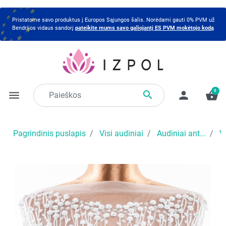
Pristatome savo produktus į Europos Sąjungos šalis. Norėdami gauti 0% PVM už
Bendrijos vidaus sandorį
pateikite mums savo galiojantį ES PVM mokėtojo kodą
0

menu
person
shopping_basket
Pagrindinis puslapis
Visi audiniai
Audiniai ant...
V