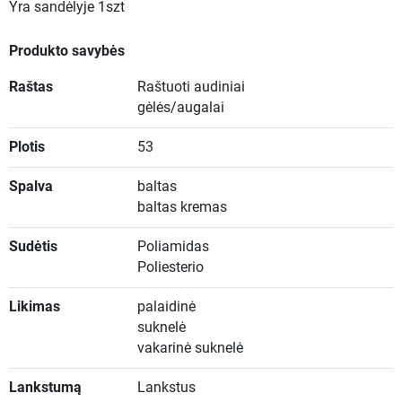
Yra sandėlyje
1szt
Produkto savybės
Raštas
Raštuoti audiniai
gėlės/augalai
Plotis
53
Spalva
baltas
baltas kremas
Sudėtis
Poliamidas
Poliesterio
Likimas
palaidinė
suknelė
vakarinė suknelė
Lankstumą
Lankstus