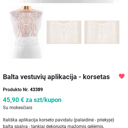
Balta vestuvių aplikacija - korsetas
favorite
Produkto Nr.
43389
45,90 €
za szt/kupon
Su mokesčiais
Itališka aplikacija korseto pavidalu (palaidinė - priekyje)
balta spalva - tankiai dekoruota mažomis gėlėmis,