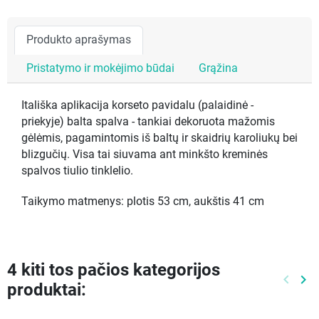
Produkto aprašymas
Pristatymo ir mokėjimo būdai
Grąžina
Itališka aplikacija korseto pavidalu (palaidinė -
priekyje) balta spalva - tankiai dekoruota mažomis
gėlėmis, pagamintomis iš baltų ir skaidrių karoliukų bei
blizgučių. Visa tai siuvama ant minkšto kreminės
spalvos tiulio tinklelio.
Taikymo matmenys: plotis 53 cm, aukštis 41 cm
4 kiti tos pačios kategorijos
keyboard_arrow_left
keyboard_arrow_right
produktai:
Ankste
Kit