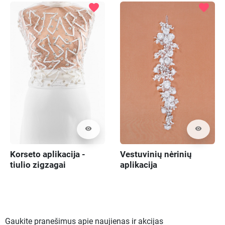
favorite
favorite
visibility
visibility
Korseto aplikacija -
Vestuvinių nėrinių
tiulio zigzagai
aplikacija
Gaukite pranešimus apie naujienas ir akcijas