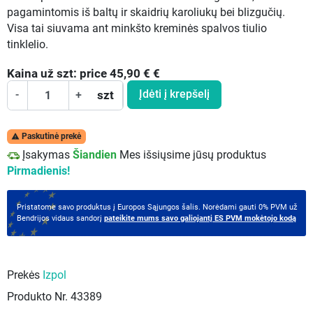
pagamintomis iš baltų ir skaidrių karoliukų bei blizgučių.
Visa tai siuvama ant minkšto kreminės spalvos tiulio
tinklelio.
Kaina už
szt:
price 45,90 €
€
Įdėti į krepšelį
-
+
szt
Paskutinė prekė

Įsakymas
Šiandien
Mes išsiųsime jūsų produktus
Pirmadienis!
Pristatome savo produktus į Europos Sąjungos šalis. Norėdami gauti 0% PVM už
Bendrijos vidaus sandorį
pateikite mums savo galiojantį ES PVM mokėtojo kodą
Prekės
Izpol
Produkto Nr.
43389