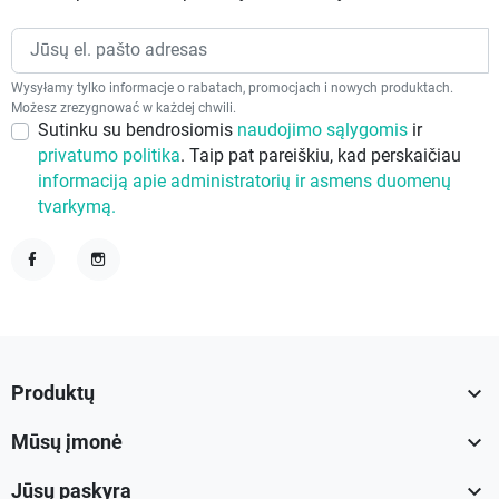
Wysyłamy tylko informacje o rabatach, promocjach i nowych produktach.
Możesz zrezygnować w każdej chwili.
Sutinku su bendrosiomis
naudojimo sąlygomis
ir
privatumo politika
. Taip pat pareiškiu, kad perskaičiau
informaciją apie administratorių ir asmens duomenų
tvarkymą.
Facebook
Instagram

Produktų

Mūsų įmonė

Jūsų paskyra