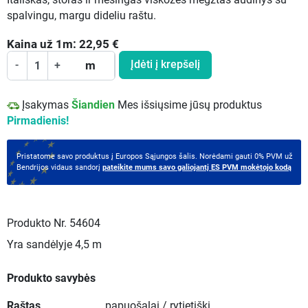
spalvingu, margu dideliu raštu.
Kaina už
1
m:
22,95
€
Įdėti į krepšelį
-
+
m
Įsakymas
Šiandien
Mes išsiųsime jūsų produktus
Pirmadienis!
Pristatome savo produktus į Europos Sąjungos šalis. Norėdami gauti 0% PVM už
Bendrijos vidaus sandorį
pateikite mums savo galiojantį ES PVM mokėtojo kodą
Produkto Nr.
54604
Yra sandėlyje
4,5 m
Produkto savybės
Raštas
papuošalai / rytietiški