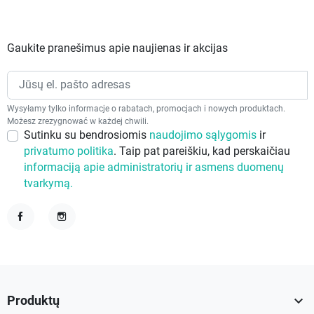
Gaukite pranešimus apie naujienas ir akcijas
Wysyłamy tylko informacje o rabatach, promocjach i nowych produktach.
Możesz zrezygnować w każdej chwili.
Sutinku su bendrosiomis
naudojimo sąlygomis
ir
privatumo politika
. Taip pat pareiškiu, kad perskaičiau
informaciją apie administratorių ir asmens duomenų
tvarkymą.
Facebook
Instagram

Produktų