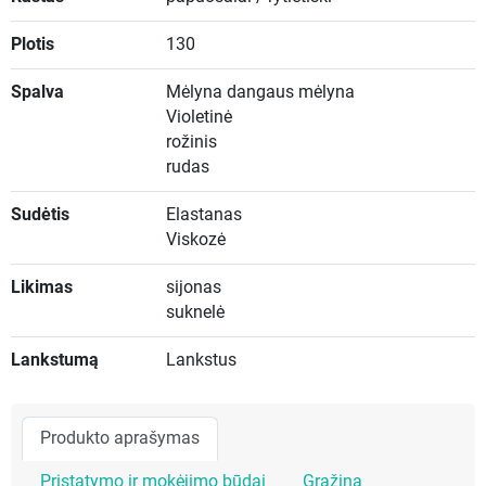
Plotis
130
Spalva
Mėlyna dangaus mėlyna
Violetinė
rožinis
rudas
Sudėtis
Elastanas
Viskozė
Likimas
sijonas
suknelė
Lankstumą
Lankstus
Produkto aprašymas
Pristatymo ir mokėjimo būdai
Grąžina