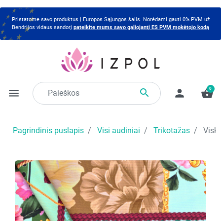
Pristatome savo produktus į Europos Sąjungos šalis. Norėdami gauti 0% PVM už
Bendrijos vidaus sandorį
pateikite mums savo galiojantį ES PVM mokėtojo kodą
0

menu
person
shopping_basket
Pagrindinis puslapis
Visi audiniai
Trikotažas
Visko