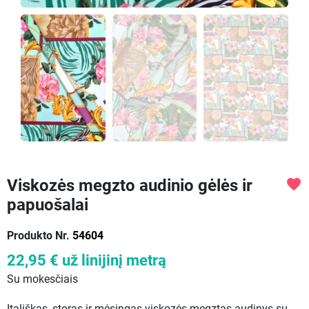
Viskozės megzto audinio gėlės ir
favorite
papuošalai
Produkto Nr.
54604
22,95 €
už linijinį metrą
Su mokesčiais
Itališkas, storas ir mėsingas viskozės megztas audinys su