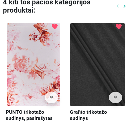
4 kiti tos pačios kategorijos
keyboard_arrow_left
keyboard_arrow_right
produktai:
Ankste
Kit
favorite
favorite
visibility
visibility
PUNTO trikotažo
Grafito trikotažo
audinys, pasirašytas
audinys
rožėmis