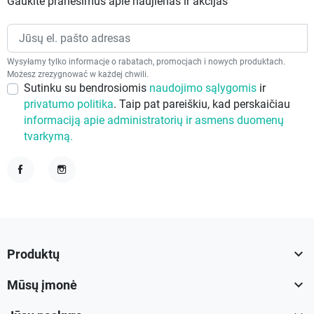
Gaukite pranešimus apie naujienas ir akcijas
Wysyłamy tylko informacje o rabatach, promocjach i nowych produktach.
Możesz zrezygnować w każdej chwili.
Sutinku su bendrosiomis
naudojimo sąlygomis
ir
privatumo politika
. Taip pat pareiškiu, kad perskaičiau
informaciją apie administratorių ir asmens duomenų
tvarkymą.
Facebook
Instagram

Produktų

Mūsų įmonė