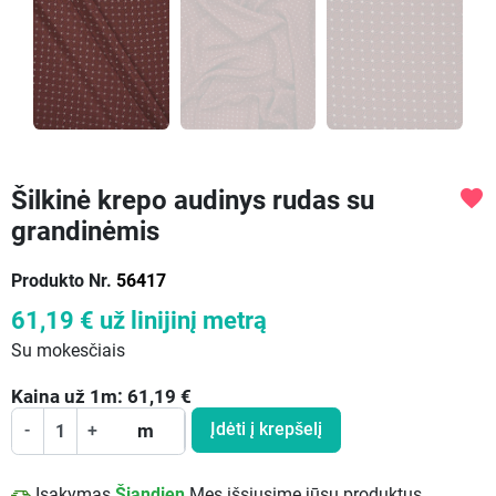
Šilkinė krepo audinys rudas su
favorite
grandinėmis
Produkto Nr.
56417
61,19 €
už linijinį metrą
Su mokesčiais
Kaina už
1
m:
61,19
€
Įdėti į krepšelį
-
+
m
Įsakymas
Šiandien
Mes išsiųsime jūsų produktus