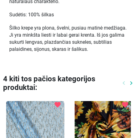
natūralaus charakterio.
Sudėtis: 100% šilkas
Šilko krepe yra plona, švelni, pusiau matinė medžiaga.
Ji yra minkšta liesti ir labai gerai krenta. Iš jos galima
sukurti lengvas, plazdančias sukneles, subtilias
palaidines, sijonus, skaras ir šalikus.
4 kiti tos pačios kategorijos
keyboard_arrow_left
keyboard_arrow_right
produktai:
Ankste
Kit
favorite
favorite