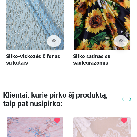
visibility
visibility
Šilko-viskozės šifonas
Šilko satinas su
su kutais
saulėgrąžomis
Klientai, kurie pirko šį produktą,
keyboard_arrow_left
keyboard_arrow_right
taip pat nusipirko:
Ankste
Kit
favorite
favorite