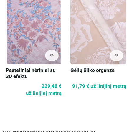
visibility
visibility
Pasteliniai nėriniai su
Gėlių šilko organza
3D efektu
229,48 €
91,79 €
už linijinį metrą
už linijinį metrą