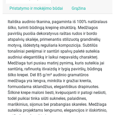
Pristatymo ir mokėjimo būdai
Grąžina
Itališka audinio tkanina, pagaminta iš 100% natūralaus
šilko, turinti būdingą krepinę struktūrą. Medžiagos
paviršių puošia dekoratyvus raštas rudos ir bordo
atspalvių skalėje, primenantis stilizuotą grandinėlių
motyvą, išdėstytą reguliaria kompozicija. Subtilūs
tonaliniai perėjimai ir santūri spalvų paletė suteikia
audiniui elegantišką ir laikui nepavaldų charakterį.
Medžiaga turi pusiau matinį pynimą, kuris suteikia jai
santūrią, rafinuotą išvaizdą ir lygią paviršių, būdingą
šilko krepei. Dėl 85 g/m² audinio gramatūros
medžiaga yra lengva, minkšta ir gražiai krenta,
formuodama sklandžius, elegantiškus drapiruotes.
Šilkinė krepe maloni liesti, kvėpuojanti ir patogi nešioti,
todėl puikiai tinka siūti sukneles, palaidines,
marškinius, sijonus bei prabangias skareles. Medžiaga
suteikia projektams lengvumo, elegancijos ir išskirtinio,