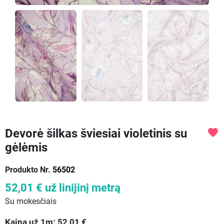
Devorė šilkas šviesiai violetinis su
favorite
gėlėmis
Produkto Nr.
56502
52,01 €
už linijinį metrą
Su mokesčiais
Kaina už
1
m:
52,01
€