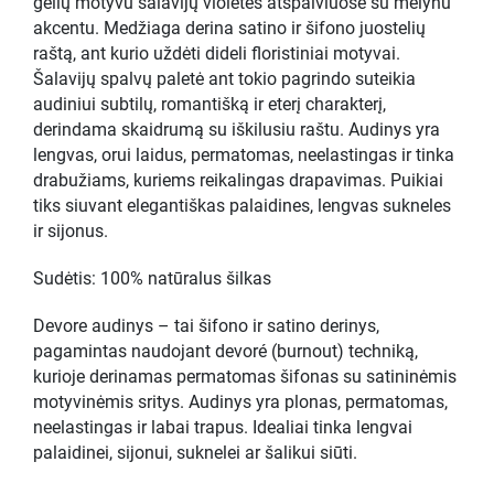
gėlių motyvu šalavijų violetės atspalviuose su mėlynu
akcentu. Medžiaga derina satino ir šifono juostelių
raštą, ant kurio uždėti dideli floristiniai motyvai.
Šalavijų spalvų paletė ant tokio pagrindo suteikia
audiniui subtilų, romantišką ir eterį charakterį,
derindama skaidrumą su iškilusiu raštu. Audinys yra
lengvas, orui laidus, permatomas, neelastingas ir tinka
drabužiams, kuriems reikalingas drapavimas. Puikiai
tiks siuvant elegantiškas palaidines, lengvas sukneles
ir sijonus.
Sudėtis: 100% natūralus šilkas
Devore audinys – tai šifono ir satino derinys,
pagamintas naudojant devoré (burnout) techniką,
kurioje derinamas permatomas šifonas su satininėmis
motyvinėmis sritys. Audinys yra plonas, permatomas,
neelastingas ir labai trapus. Idealiai tinka lengvai
palaidinei, sijonui, suknelei ar šalikui siūti.