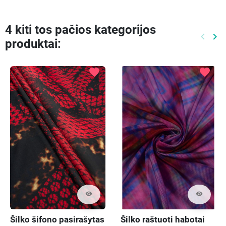
4 kiti tos pačios kategorijos
keyboard_arrow_left
keyboard_arrow_right
produktai:
Ankste
Kit
favorite
favorite
visibility
visibility
Šilko šifono pasirašytas
Šilko raštuoti habotai