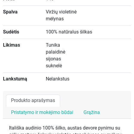
Spalva
Viržių violetinė
mėlynas
Sudėtis
100% natūralus šilkas
Likimas
Tunika
palaidinė
sijonas
suknelė
Lankstumą
Nelankstus
Produkto aprašymas
Pristatymo ir mokėjimo būdai
Grąžina
Itališka audinio 100% šilko, austas devore pynimu su