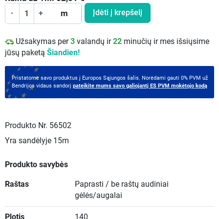
Įdėti į krepšelį
-
+
m
Užsakymas per
3
valandų ir
22
minučių ir mes išsiųsime
jūsų paketą
Šiandien!
Pristatome savo produktus į Europos Sąjungos šalis. Norėdami gauti 0% PVM už
Bendrijos vidaus sandorį
pateikite mums savo galiojantį ES PVM mokėtojo kodą
Produkto Nr.
56502
Yra sandėlyje
15m
Produkto savybės
Raštas
Paprasti / be raštų audiniai
gėlės/augalai
Plotis
140