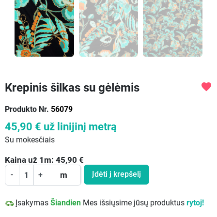
Krepinis šilkas su gėlėmis
favorite
Produkto Nr.
56079
45,90 €
už linijinį metrą
Su mokesčiais
Kaina už
1
m:
45,90
€
Įdėti į krepšelį
-
+
m
Įsakymas
Šiandien
Mes išsiųsime jūsų produktus
rytoj!