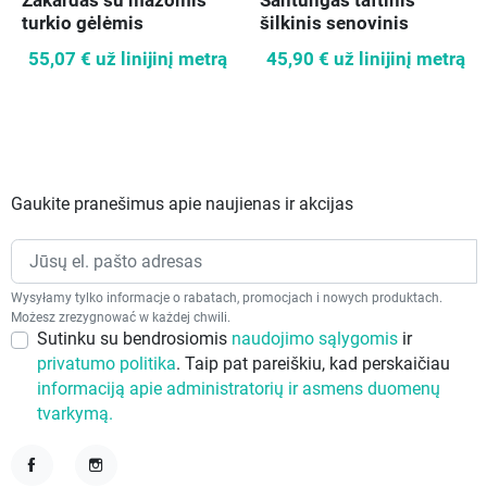
Žakardas su mažomis
Šantungas taftinis
turkio gėlėmis
šilkinis senovinis
auksas
55,07 €
už linijinį metrą
45,90 €
už linijinį metrą
Gaukite pranešimus apie naujienas ir akcijas
Wysyłamy tylko informacje o rabatach, promocjach i nowych produktach.
Możesz zrezygnować w każdej chwili.
Sutinku su bendrosiomis
naudojimo sąlygomis
ir
privatumo politika
. Taip pat pareiškiu, kad perskaičiau
informaciją apie administratorių ir asmens duomenų
tvarkymą.
Facebook
Instagram