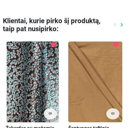
Klientai, kurie pirko šį produktą,
keyboard_arrow_left
keyboard_arrow_right
taip pat nusipirko:
Ankste
Kit
favorite
favorite
visibility
visibility