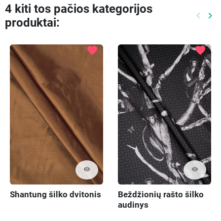
4 kiti tos pačios kategorijos
keyboard_arrow_left
keyboard_arrow_right
produktai:
Ankste
Kit
favorite
favorite
visibility
visibility
Shantung šilko dvitonis
Beždžionių rašto šilko
audinys