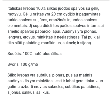
Itališkas krepas 100% šilkas juodos spalvos su gėlių
motyvu. Gėlių raštas yra 20 cm dydžio ir pagamintas
turkio spalvos su jūros, oranžinės ir juodos spalvos
elementais. Jį supa dideli tos pačios spalvos ir tamsiai
smėlio spalvos paparčio lapai. Audinys yra plonas,
lengvas, erdvus, minkštas ir neelastingas. Tai puikiai
tiks siūti palaidinę, marškinius, suknelę ir sijoną.
Sudėtis: 100% natūralus šilkas
Svoris: 100 g/mb
Šilko krepas yra subtilus, plonas, pusiau matinis
audinys. Jis yra minkštas liesti ir labai gerai tinka. Juo
galima užburti erdvias sukneles, subtilias palaidines,
sijonus, šalikus, šalikus.