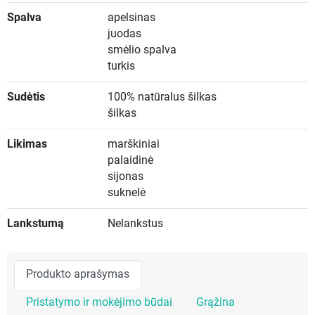
Spalva
apelsinas
juodas
smėlio spalva
turkis
Sudėtis
100% natūralus šilkas
šilkas
Likimas
marškiniai
palaidinė
sijonas
suknelė
Lankstumą
Nelankstus
Produkto aprašymas
Pristatymo ir mokėjimo būdai
Grąžina