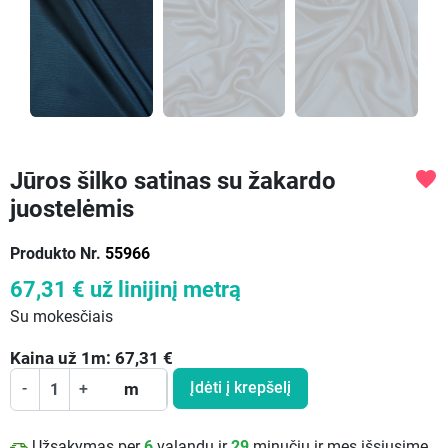
Jūros šilko satinas su žakardo
favorite
juostelėmis
Produkto Nr.
55966
67,31 €
už linijinį metrą
Su mokesčiais
Kaina už
1
m:
67,31
€
Įdėti į krepšelį
-
+
m
Užsakymas per
6
valandų ir
29
minučių ir mes išsiųsime