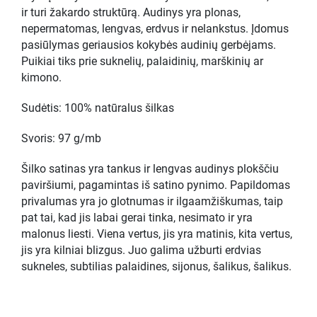
ir turi žakardo struktūrą. Audinys yra plonas,
nepermatomas, lengvas, erdvus ir nelankstus. Įdomus
pasiūlymas geriausios kokybės audinių gerbėjams.
Puikiai tiks prie suknelių, palaidinių, marškinių ar
kimono.
Sudėtis: 100% natūralus šilkas
Svoris: 97 g/mb
Šilko satinas yra tankus ir lengvas audinys plokščiu
paviršiumi, pagamintas iš satino pynimo. Papildomas
privalumas yra jo glotnumas ir ilgaamžiškumas, taip
pat tai, kad jis labai gerai tinka, nesimato ir yra
malonus liesti. Viena vertus, jis yra matinis, kita vertus,
jis yra kilniai blizgus. Juo galima užburti erdvias
sukneles, subtilias palaidines, sijonus, šalikus, šalikus.