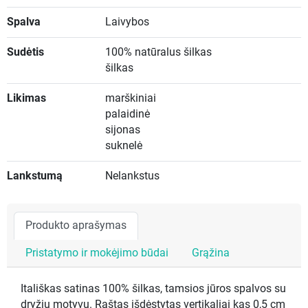
Spalva
Laivybos
Sudėtis
100% natūralus šilkas
šilkas
Likimas
marškiniai
palaidinė
sijonas
suknelė
Lankstumą
Nelankstus
Produkto aprašymas
Pristatymo ir mokėjimo būdai
Grąžina
Itališkas satinas 100% šilkas, tamsios jūros spalvos su
dryžių motyvu. Raštas išdėstytas vertikaliai kas 0,5 cm