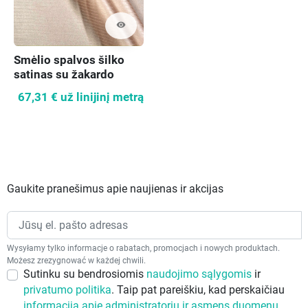
visibility
Smėlio spalvos šilko
satinas su žakardo
juostelėmis
67,31 €
už linijinį metrą
Gaukite pranešimus apie naujienas ir akcijas
Wysyłamy tylko informacje o rabatach, promocjach i nowych produktach.
Możesz zrezygnować w każdej chwili.
Sutinku su bendrosiomis
naudojimo sąlygomis
ir
privatumo politika
. Taip pat pareiškiu, kad perskaičiau
informaciją apie administratorių ir asmens duomenų