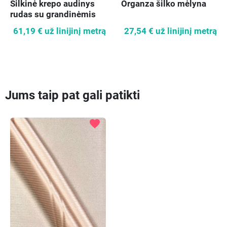
Šilkinė krepo audinys
Organza šilko mėlyna
rudas su grandinėmis
61,19 €
už linijinį metrą
27,54 €
už linijinį metrą
Jums taip pat gali patikti
favorite