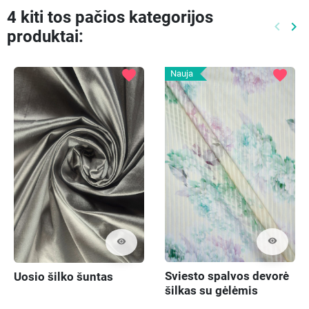
4 kiti tos pačios kategorijos
keyboard_arrow_left
keyboard_arrow_right
produktai:
Ankste
Kit
favorite
favorite
Nauja
visibility
visibility
Sviesto spalvos devorė
Uosio šilko šuntas
šilkas su gėlėmis