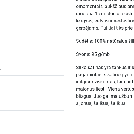
ornamentais, aukščiausiame
raudona 1 cm pločio juoste
i
lengvas, erdvus ir neelast
gerbėjams. Puikiai tiks prie
Sudėtis: 100% natūralus ši
Svoris: 95 g/mb
Šilko satinas yra tankus ir
s
pagamintas iš satino pyni
ir ilgaamžiškumas, taip pat t
malonus liesti. Viena vertus, 
blizgus. Juo galima užburti 
sijonus, šalikus, šalikus.