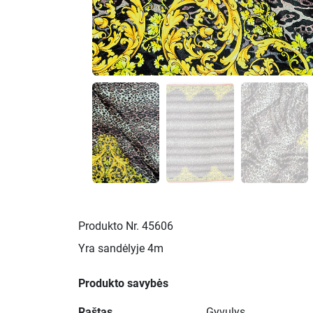
Produkto Nr.
45606
Yra sandėlyje
4m
Produkto savybės
Raštas
Gyvulys