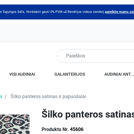
os Sąjungos šalis. Norėdami gauti 0% PVM už Bendrijos vidaus sandorį
pateikite mums sa
VISI AUDINIAI
GALANTERIJOS
AUDINIAI ANT..
as
Šilko panteros satinas ir papuošalai
Šilko panteros satina
Produkto Nr.
45606