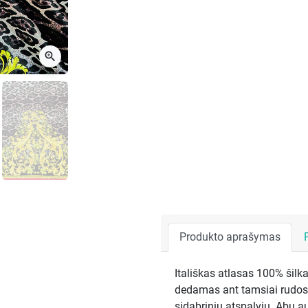
zoom_in
Produkto aprašymas
Itališkas atlasas 100% šilk
dedamas ant tamsiai rudos 
sidabriniu atspalviu. Abu au