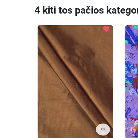
4 kiti tos pačios katego
favorite
visibility