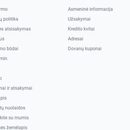
tymo
Asmeninė informacija
 politika
Užsakymai
ies atsisakymas
Kredito kvitai
us
Adresai
mo būdai
Dovanų kuponai
min
o
mai ir atsakymai
pis
tų nuolaidos
ekite su mumis
nės žemėlapis