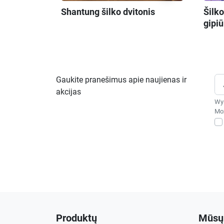
Shantung šilko dvitonis
Šilko
gipiū
Gaukite pranešimus apie naujienas ir
akcijas
Wys
Moż
Produktų
Mūsų