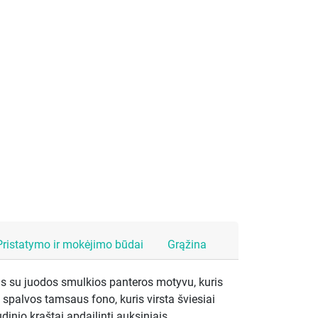
Pristatymo ir mokėjimo būdai
Grąžina
as su juodos smulkios panteros motyvu, kuris
spalvos tamsaus fono, kuris virsta šviesiai
dinio kraštai apdailinti auksiniais