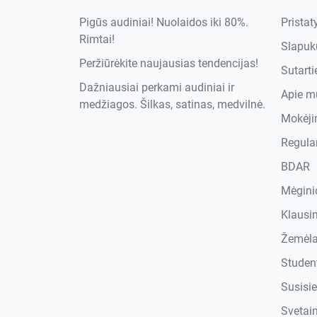
Pigūs audiniai! Nuolaidos iki 80%.
Prista
Rimtai!
Slapukų
Peržiūrėkite naujausias tendencijas!
Sutart
Dažniausiai perkami audiniai ir
Apie m
medžiagos. Šilkas, satinas, medvilnė.
Mokėji
Regula
BDAR
Mėgini
Klausi
Žemėla
Studen
Susisi
Svetai