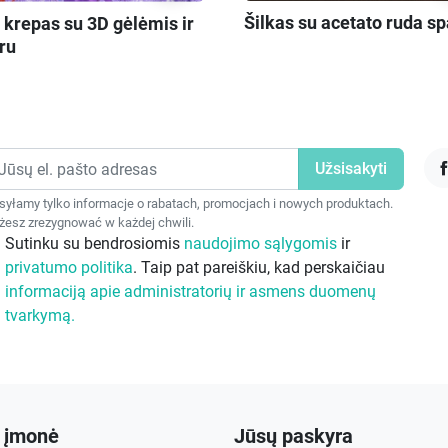
Šilkas su acetato ruda sp
 krepas su 3D gėlėmis ir
ru
F
yłamy tylko informacje o rabatach, promocjach i nowych produktach.
esz zrezygnować w każdej chwili.
Sutinku su bendrosiomis
naudojimo sąlygomis
ir
privatumo politika
. Taip pat pareiškiu, kad perskaičiau
informaciją apie administratorių ir asmens duomenų
tvarkymą.
 įmonė
Jūsų paskyra