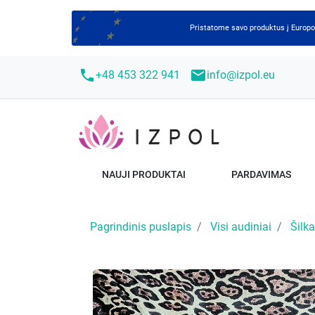
Pristatome savo produktus į Europ
call
mail
+48 453 322 941
info@izpol.eu
NAUJI PRODUKTAI
PARDAVIMAS
Pagrindinis puslapis
Visi audiniai
Šilk