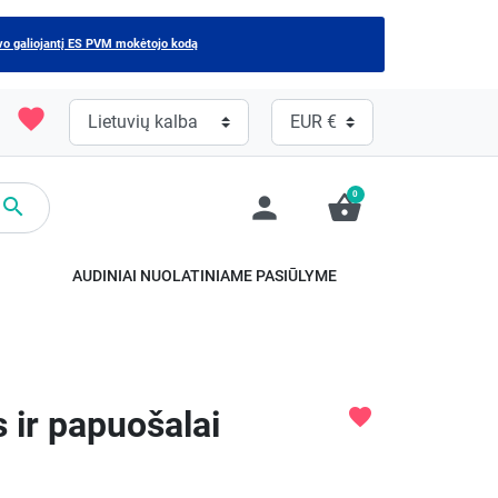
vo galiojantį ES PVM mokėtojo kodą
favorite
0
person
shopping_basket

.
AUDINIAI NUOLATINIAME PASIŪLYME
s ir papuošalai
favorite