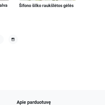
alva
Šifono šilko raukšlėtos gėlės
acebook
Instagram
Apie parduotuvę