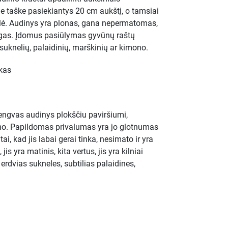
 taške pasiekiantys 20 cm aukštį, o tamsiai
lė. Audinys yra plonas, gana nepermatomas,
ingas. Įdomus pasiūlymas gyvūnų raštų
 suknelių, palaidinių, marškinių ar kimono.
lkas
 lengvas audinys plokščiu paviršiumi,
mo. Papildomas privalumas yra jo glotnumas
ai, kad jis labai gerai tinka, nesimato ir yra
jis yra matinis, kita vertus, jis yra kilniai
erdvias sukneles, subtilias palaidines,