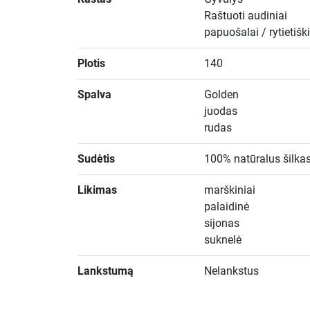
Raštuoti audiniai
papuošalai / rytietišk
Plotis
140
Spalva
Golden
juodas
rudas
Sudėtis
100% natūralus šilka
Likimas
marškiniai
palaidinė
sijonas
suknelė
Lankstumą
Nelankstus