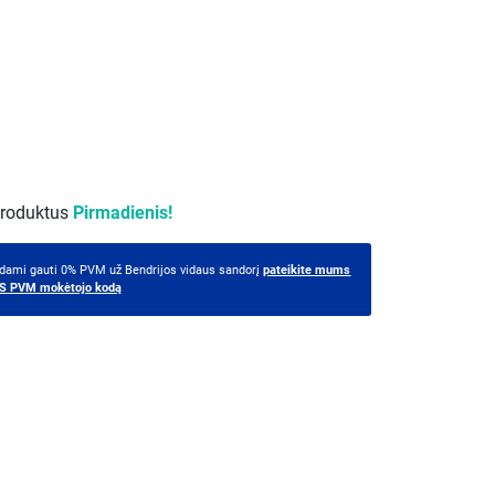
produktus
Pirmadienis!
ėdami gauti 0% PVM už Bendrijos vidaus sandorį
pateikite mums
 ES PVM mokėtojo kodą