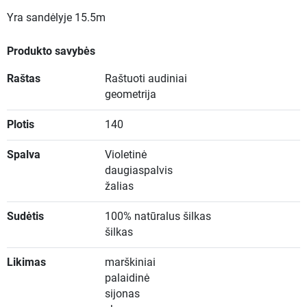
Yra sandėlyje
15.5m
Produkto savybės
Raštas
Raštuoti audiniai
geometrija
Plotis
140
Spalva
Violetinė
daugiaspalvis
žalias
Sudėtis
100% natūralus šilkas
šilkas
Likimas
marškiniai
palaidinė
sijonas