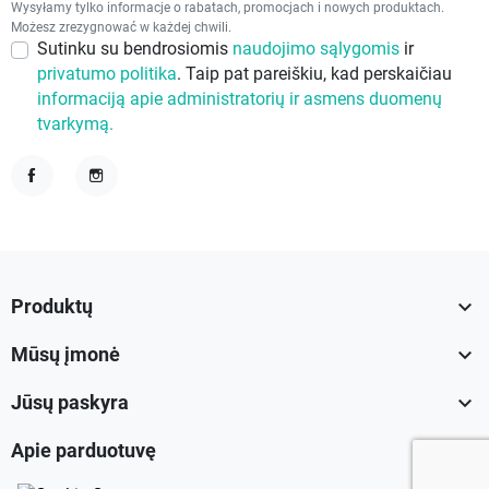
Wysyłamy tylko informacje o rabatach, promocjach i nowych produktach.
Możesz zrezygnować w każdej chwili.
Sutinku su bendrosiomis
naudojimo sąlygomis
ir
privatumo politika
. Taip pat pareiškiu, kad perskaičiau
informaciją apie administratorių ir asmens duomenų
tvarkymą.
Facebook
Instagram

Produktų

Mūsų įmonė

Jūsų paskyra

Apie parduotuvę