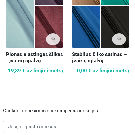
visibility
visibility
Plonas elastingas šilkas
Stabilus šilko satinas –
- įvairių spalvų
įvairių spalvų
19,89 €
už linijinį metrą
0,00 €
už linijinį metrą
Gaukite pranešimus apie naujienas ir akcijas