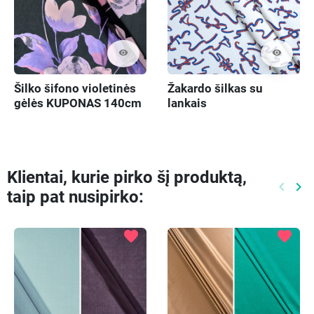
visibility
visibility
Šilko šifono violetinės
Žakardo šilkas su
gėlės KUPONAS 140cm
lankais
Klientai, kurie pirko šį produktą,
keyboard_arrow_left
keyboard_arrow_right
taip pat nusipirko:
Ankste
Kit
favorite
favorite