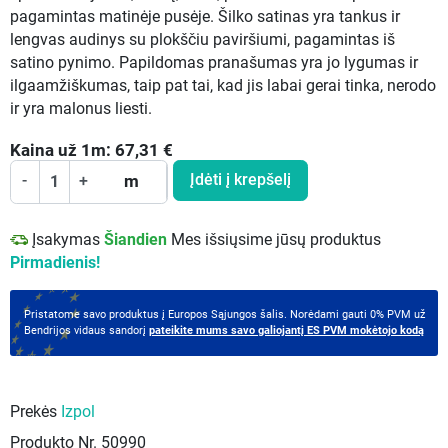
pagamintas matinėje pusėje. Šilko satinas yra tankus ir
lengvas audinys su plokščiu paviršiumi, pagamintas iš
satino pynimo. Papildomas pranašumas yra jo lygumas ir
ilgaamžiškumas, taip pat tai, kad jis labai gerai tinka, nerodo
ir yra malonus liesti.
Kaina už
1
m:
67,31
€
Įdėti į krepšelį
-
+
m
Įsakymas
Šiandien
Mes išsiųsime jūsų produktus
Pirmadienis!
Pristatome savo produktus į Europos Sąjungos šalis. Norėdami gauti 0% PVM už
Bendrijos vidaus sandorį
pateikite mums savo galiojantį ES PVM mokėtojo kodą
Prekės
Izpol
Produkto Nr.
50990