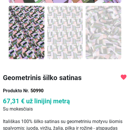
Geometrinis šilko satinas
favorite
Produkto Nr.
50990
67,31 €
už linijinį metrą
Su mokesčiais
Itališkas 100% šilko satinas su geometriniu motyvu šiomis
spalvomis: juoda, viržių, žalia, pilka ir rožinė - atspaudas