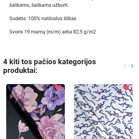
šalikams, šalikams užburti.
Sudėtis: 100% natūralus šilkas
Svoris 19 mamų (m/m) arba 82,5 g/m2
4 kiti tos pačios kategorijos
keyboard_arrow_left
keyboard_arrow_right
produktai:
Ankste
Kit
favorite
favorite