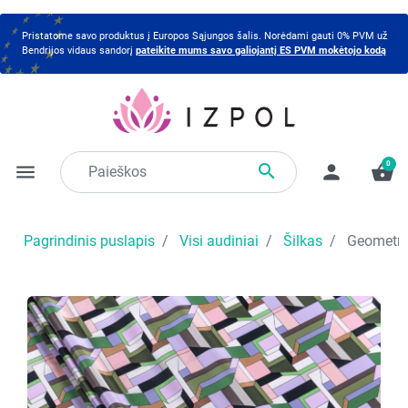
Pristatome savo produktus į Europos Sąjungos šalis. Norėdami gauti 0% PVM už
Bendrijos vidaus sandorį
pateikite mums savo galiojantį ES PVM mokėtojo kodą
0

menu
person
shopping_basket
Pagrindinis puslapis
Visi audiniai
Šilkas
Geometrin