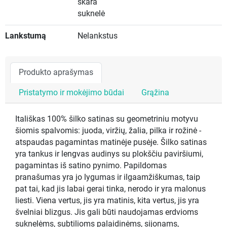
skara
suknelė
Lankstumą
Nelankstus
Produkto aprašymas
Pristatymo ir mokėjimo būdai
Grąžina
Itališkas 100% šilko satinas su geometriniu motyvu
šiomis spalvomis: juoda, viržių, žalia, pilka ir rožinė -
atspaudas pagamintas matinėje pusėje. Šilko satinas
yra tankus ir lengvas audinys su plokščiu paviršiumi,
pagamintas iš satino pynimo. Papildomas
pranašumas yra jo lygumas ir ilgaamžiškumas, taip
pat tai, kad jis labai gerai tinka, nerodo ir yra malonus
liesti. Viena vertus, jis yra matinis, kita vertus, jis yra
švelniai blizgus. Jis gali būti naudojamas erdvioms
suknelėms, subtilioms palaidinėms, sijonams,