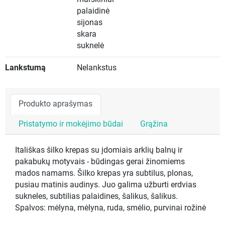
palaidinė
sijonas
skara
suknelė
Lankstumą
Nelankstus
Produkto aprašymas
Pristatymo ir mokėjimo būdai
Grąžina
Itališkas šilko krepas su įdomiais arklių balnų ir
pakabukų motyvais - būdingas gerai žinomiems
mados namams. Šilko krepas yra subtilus, plonas,
pusiau matinis audinys. Juo galima užburti erdvias
sukneles, subtilias palaidines, šalikus, šalikus.
Spalvos: mėlyna, mėlyna, ruda, smėlio, purvinai rožinė