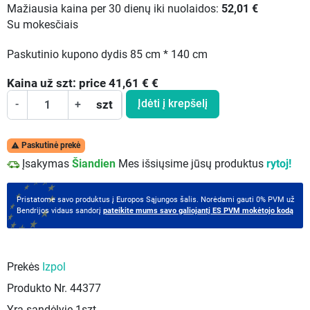
Mažiausia kaina per 30 dienų iki nuolaidos:
52,01 €
Su mokesčiais
Paskutinio kupono dydis 85 cm * 140 cm
Kaina už
szt:
price 41,61 €
€
Įdėti į krepšelį
-
+
szt
Paskutinė prekė

Įsakymas
Šiandien
Mes išsiųsime jūsų produktus
rytoj!
Pristatome savo produktus į Europos Sąjungos šalis. Norėdami gauti 0% PVM už
Bendrijos vidaus sandorį
pateikite mums savo galiojantį ES PVM mokėtojo kodą
Prekės
Izpol
Produkto Nr.
44377