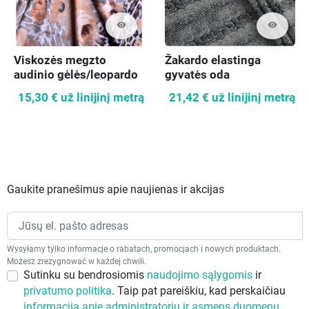
visibility
visibility
Viskozės megzto
Žakardo elastinga
audinio gėlės/leopardo
gyvatės oda
atspaudas
15,30 €
už linijinį metrą
21,42 €
už linijinį metrą
Gaukite pranešimus apie naujienas ir akcijas
Wysyłamy tylko informacje o rabatach, promocjach i nowych produktach.
Możesz zrezygnować w każdej chwili.
Sutinku su bendrosiomis
naudojimo sąlygomis
ir
privatumo politika
. Taip pat pareiškiu, kad perskaičiau
informaciją apie administratorių ir asmens duomenų