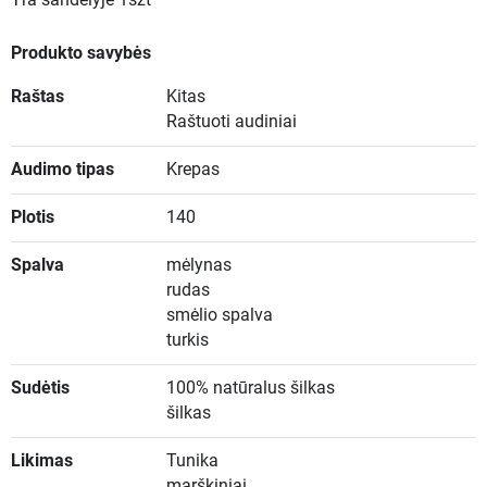
Yra sandėlyje
1szt
Produkto savybės
Raštas
Kitas
Raštuoti audiniai
Audimo tipas
Krepas
Plotis
140
Spalva
mėlynas
rudas
smėlio spalva
turkis
Sudėtis
100% natūralus šilkas
šilkas
Likimas
Tunika
marškiniai