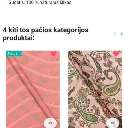
Sudėtis: 100 % natūralus šilkas
4 kiti tos pačios kategorijos
keyboard_arrow_left
keyboard_arrow_right
produktai:
Ankste
Kit
favorite
favorite
Nauja
visibility
visibility