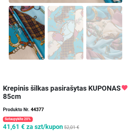
Krepinis šilkas pasirašytas KUPONAS
favorite
85cm
Produkto Nr.
44377
Sutaupykite 20%
41,61 €
za szt/kupon
52,01 €