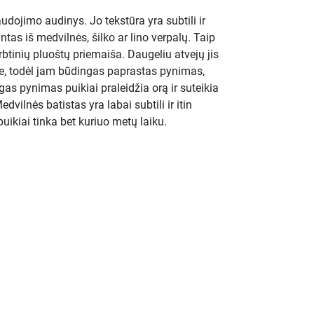
udojimo audinys. Jo tekstūra yra subtili ir
ntas iš medvilnės, šilko ar lino verpalų. Taip
irbtinių pluoštų priemaiša. Daugeliu atvejų jis
, todėl jam būdingas paprastas pynimas,
gas pynimas puikiai praleidžia orą ir suteikia
edvilnės batistas yra labai subtili ir itin
uikiai tinka bet kuriuo metų laiku.