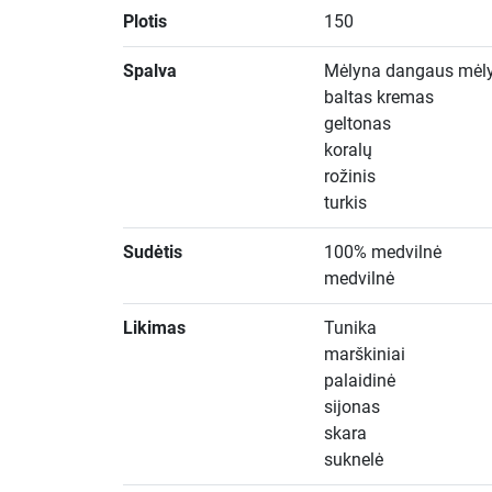
Plotis
150
Spalva
Mėlyna dangaus mėl
baltas kremas
geltonas
koralų
rožinis
turkis
Sudėtis
100% medvilnė
medvilnė
Likimas
Tunika
marškiniai
palaidinė
sijonas
skara
suknelė