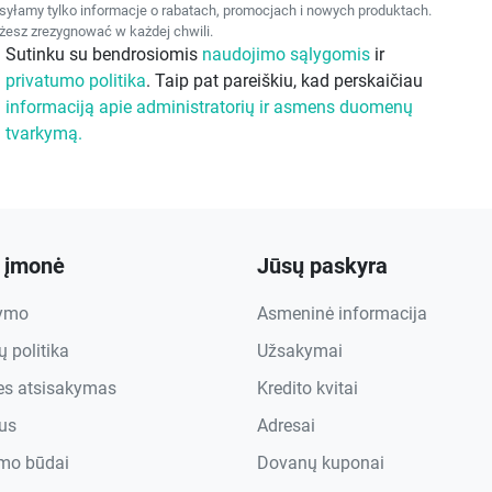
yłamy tylko informacje o rabatach, promocjach i nowych produktach.
esz zrezygnować w każdej chwili.
Sutinku su bendrosiomis
naudojimo sąlygomis
ir
privatumo politika
. Taip pat pareiškiu, kad perskaičiau
informaciją apie administratorių ir asmens duomenų
tvarkymą.
 įmonė
Jūsų paskyra
tymo
Asmeninė informacija
 politika
Užsakymai
ies atsisakymas
Kredito kvitai
us
Adresai
mo būdai
Dovanų kuponai