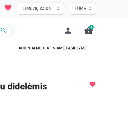
favorite
0
person
shopping_basket

.
AUDINIAI NUOLATINIAME PASIŪLYME
su didelėmis
favorite