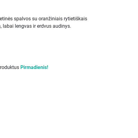
etinės spalvos su oranžiniais rytietiškais
s, labai lengvas ir erdvus audinys.
produktus
Pirmadienis!