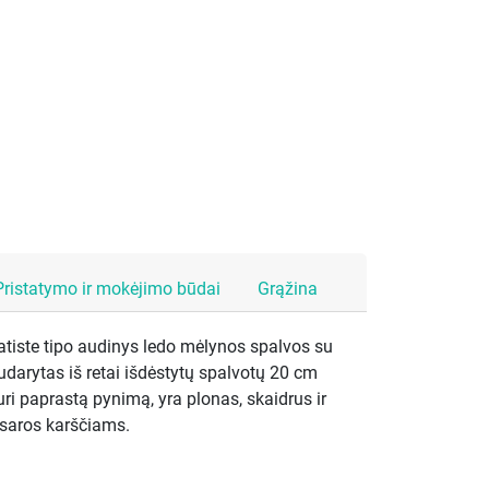
Pristatymo ir mokėjimo būdai
Grąžina
atiste tipo audinys ledo mėlynos spalvos su
darytas iš retai išdėstytų spalvotų 20 cm
ri paprastą pynimą, yra plonas, skaidrus ir
asaros karščiams.