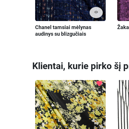
visibility
Chanel tamsiai mėlynas
Žaka
audinys su blizgučiais
Klientai, kurie pirko šį 
favorite