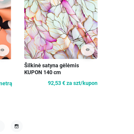
visibility
visibility
Šilkinė satyna gėlėmis
Medvilnės
KUPON 140 cm
taškais
92,53 €
za szt/kupon
 metrą
12,
acebook
Instagram