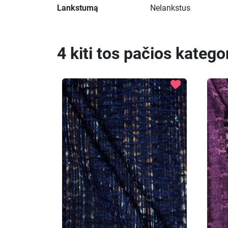
Lankstumą
Nelankstus
4 kiti tos pačios katego
favorite