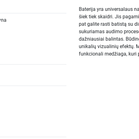
Baterija yra universalaus na
šiek tiek skaidri. Jis pagami
yna
pat galite rasti batistą su d
sukuriamas audimo procese
dažniausiai balintas. Būdin
unikalių vizualinių efektų. M
funkcionali medžiaga, kuri p