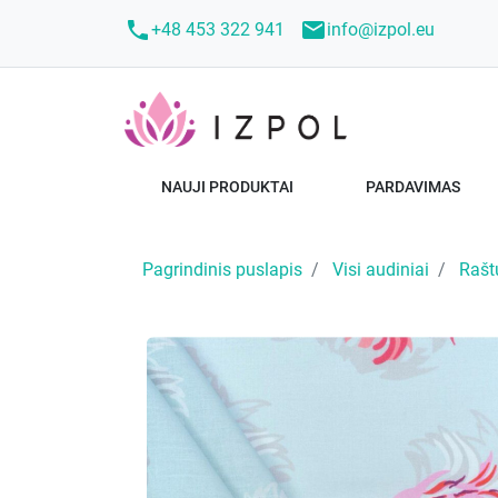
call
mail
+48 453 322 941
info@izpol.eu
NAUJI PRODUKTAI
PARDAVIMAS
Pagrindinis puslapis
Visi audiniai
Rašt