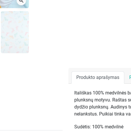
zoom_in
Produkto aprašymas
Itališkas 100% medvilnės b
plunksnų motyvu. Raštas su
dydžio plunksnų. Audinys tu
nelankstus. Puikiai tinka v
Sudėtis: 100% medvilnė