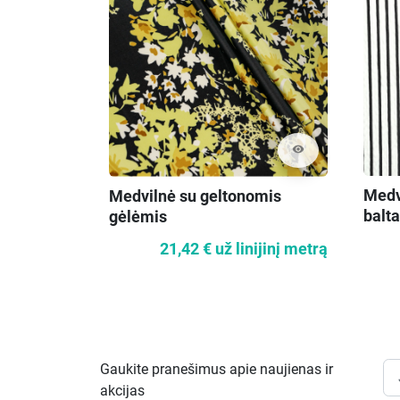
visibility
Medvi
Medvilnė su geltonomis
balta
gėlėmis
21,42 €
už linijinį metrą
Gaukite pranešimus apie naujienas ir
akcijas