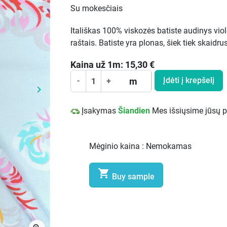
Su mokesčiais
Itališkas 100% viskozės batiste audinys viol
raštais. Batiste yra plonas, šiek tiek skaidru
Kaina už
1
m:
15,30
€
Įdėti į krepšelį
m
-
+
keyboard_arrow_right
Kitą
Įsakymas
Šiandien
Mes išsiųsime jūsų 
Mėginio kaina :
Nemokamas

Buy sample