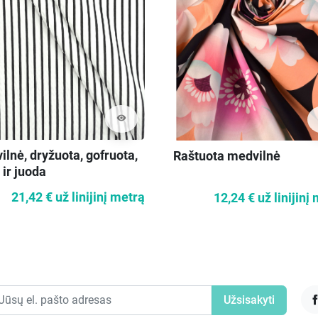
visibility
lnė, dryžuota, gofruota,
Raštuota medvilnė
 ir juoda
21,42 €
už linijinį metrą
12,24 €
už linijinį
F