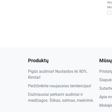
Wys
Moż
Produktų
Mūsų
Pigūs audiniai! Nuolaidos iki 80%.
Prista
Rimtai!
Slapukų
Peržiūrėkite naujausias tendencijas!
Sutart
Dažniausiai perkami audiniai ir
Apie m
medžiagos. Šilkas, satinas, medvilnė.
Mokėji