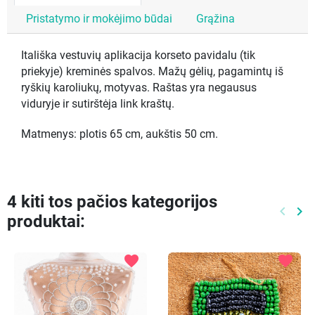
Pristatymo ir mokėjimo būdai
Grąžina
Itališka vestuvių aplikacija korseto pavidalu (tik
priekyje) kreminės spalvos. Mažų gėlių, pagamintų iš
ryškių karoliukų, motyvas. Raštas yra negausus
viduryje ir sutirštėja link kraštų.
Matmenys: plotis 65 cm, aukštis 50 cm.
4 kiti tos pačios kategorijos
keyboard_arrow_left
keyboard_arrow_right
produktai:
Ankste
Kit
favorite
favorite