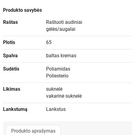
Produkto savybės
Raštas
Raštuoti audiniai
gėlės/augalai
Plotis
65
Spalva
baltas kremas
Sudėtis
Poliamidas
Poliesterio
Likimas
suknelė
vakarinė suknelė
Lankstumą
Lankstus
Produkto aprašymas