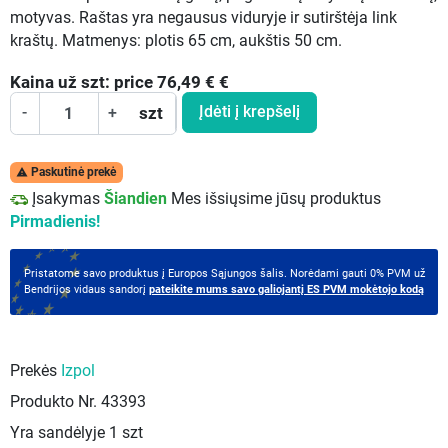
motyvas. Raštas yra negausus viduryje ir sutirštėja link
kraštų. Matmenys: plotis 65 cm, aukštis 50 cm.
Kaina už
szt:
price 76,49 €
€
Įdėti į krepšelį
-
+
szt
Paskutinė prekė

Įsakymas
Šiandien
Mes išsiųsime jūsų produktus
Pirmadienis!
Pristatome savo produktus į Europos Sąjungos šalis. Norėdami gauti 0% PVM už
Bendrijos vidaus sandorį
pateikite mums savo galiojantį ES PVM mokėtojo kodą
Prekės
Izpol
Produkto Nr.
43393
Yra sandėlyje
1 szt