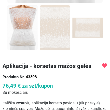
Aplikacija - korsetas mažos gėlės
favorite
Produkto Nr.
43393
76,49 €
za szt/kupon
Su mokesčiais
Itališka vestuvių aplikacija korseto pavidalu (tik priekyje)
kreminės spalvos. Mažų gėlių, pagamintų iš ryškių karoliukų,