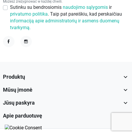
Możesz zrezygnować w każdej chwili.
Sutinku su bendrosiomis
naudojimo sąlygomis
ir
privatumo politika
. Taip pat pareiškiu, kad perskaičiau
informaciją apie administratorių ir asmens duomenų
tvarkymą.
Facebook
Instagram

Produktų

Mūsų įmonė

Jūsų paskyra

Apie parduotuvę