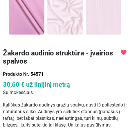
Žakardo audinio struktūra - įvairios
favorite
spalvos
Produkto Nr.
54571
30,60 €
už linijinį metrą
Su mokesčiais
Itališkas žakardo audinys gražių spalvų, austi iš poliesterio ir
natūralaus šilko. Audinys yra šiek tiek standus (panašus į
taftą), bet labai plastikas, neelastingas, turi kilnų, subtilų
blizgesį, kuris suteikia jai klasę. Unikalus pasiūlymas