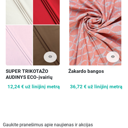
visibility
visibility
SUPER TRIKOTAŽO
Žakardo bangos
AUDINYS ECO-įvairių
spalvų
12,24 €
už linijinį metrą
36,72 €
už linijinį metrą
Gaukite pranešimus apie naujienas ir akcijas