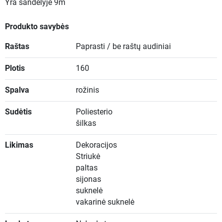
Yra sandėlyje
9m
Produkto savybės
Raštas
Paprasti / be raštų audiniai
Plotis
160
Spalva
rožinis
Sudėtis
Poliesterio
šilkas
Likimas
Dekoracijos
Striukė
paltas
sijonas
suknelė
vakarinė suknelė