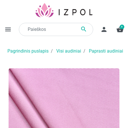
0

menu
person
shopping_basket
Pagrindinis puslapis
Visi audiniai
Paprasti audiniai