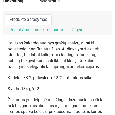
Lankstumą
Nelankstus
Produkto aprašymas
Pristatymo ir mokėjimo būdai
Grąžina
Itališkas žakardo audinys gražių spalvų, austi iš
poliesterio ir natūralaus šilko. Audinys yra šiek tiek
standus, bet labai kaliojo, neelastingas, turi kilnų,
subtilų blizgesį, kuris suteikia jai klasę. Unikalus
pasiūlymas elegantiškai aprangai ar dekoracijoms.
Sudėtis: 88 % poliesterio, 12 % natūralaus šilko
Svoris: 134 g/m2
Žakardas yra dvipusė medžiaga, dažniausiai su šiek
tiek blizgančiais, dideliais ir įspūdingais modeliais.
Temos spalva keičiasi priklausomai nuo to, iš kurios