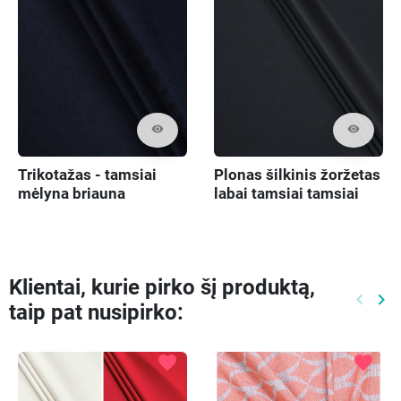
visibility
visibility
Trikotažas - tamsiai
Plonas šilkinis žoržetas
mėlyna briauna
labai tamsiai tamsiai
mėlynas
Klientai, kurie pirko šį produktą,
keyboard_arrow_left
keyboard_arrow_right
taip pat nusipirko:
Ankste
Kit
favorite
favorite