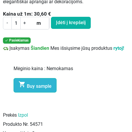
elegantiškai aprangai ar dekoracijoms.
Kaina už
1
m:
30,60
€
Įdėti į krepšelį
-
+
m
Pasiekiamas

Įsakymas
Šiandien
Mes išsiųsime jūsų produktus
rytoj!
Mėginio kaina :
Nemokamas

Buy sample
Prekės
Izpol
Produkto Nr.
54571