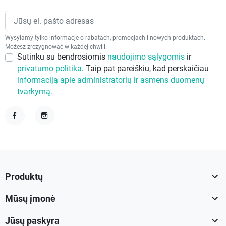
Wysyłamy tylko informacje o rabatach, promocjach i nowych produktach.
Możesz zrezygnować w każdej chwili.
Sutinku su bendrosiomis
naudojimo sąlygomis
ir
privatumo politika
. Taip pat pareiškiu, kad perskaičiau
informaciją apie administratorių ir asmens duomenų
tvarkymą.
Facebook
Instagram

Produktų

Mūsų įmonė

Jūsų paskyra