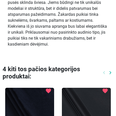
pusės sklinda šviesa. Jiems būdingi ne tik unikalūs
modeliai ir struktūra, bet ir didelis patvarumas bei
atsparumas pažeidimams. Žakardas puikiai tinka
suknelėms, švarkams, paltams ar kostiumams.
Kiekviena iš jo siuvama apranga bus labai elegantiška
ir unikali. Priklausomai nuo pasirinkto audinio tipo, jis
puikiai tiks ne tik vakariniams drabužiams, bet ir
kasdieniam dėvėjimui.
4 kiti tos pačios kategorijos
keyboard_arrow_left
keyboard_arrow_right
produktai:
Ankste
Kit
favorite
favorite