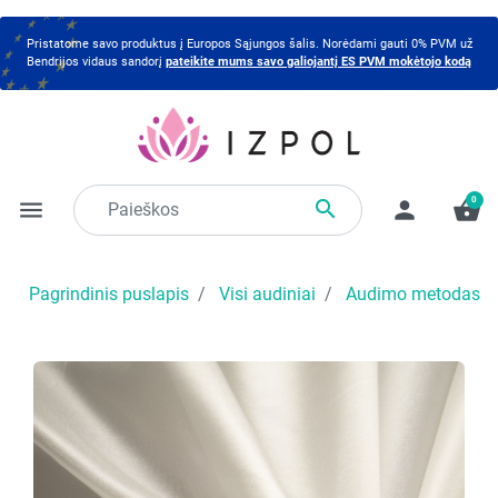
Pristatome savo produktus į Europos Sąjungos šalis. Norėdami gauti 0% PVM už
Bendrijos vidaus sandorį
pateikite mums savo galiojantį ES PVM mokėtojo kodą
0

menu
person
shopping_basket
Pagrindinis puslapis
Visi audiniai
Audimo metodas