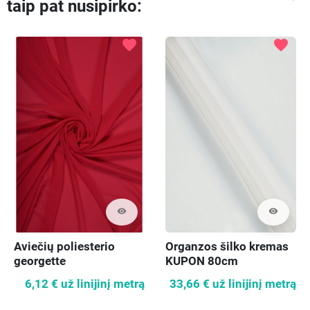
taip pat nusipirko:
Ankste
Kit
favorite
favorite
visibility
visibility
Aviečių poliesterio
Organzos šilko kremas
georgette
KUPON 80cm
6,12 €
už linijinį metrą
33,66 €
už linijinį metrą