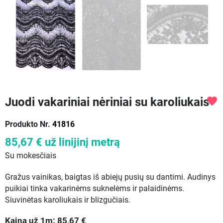
Juodi vakariniai nėriniai su karoliukais
favorite
Produkto Nr.
41816
85,67 €
už linijinį metrą
Su mokesčiais
Gražus vainikas, baigtas iš abiejų pusių su dantimi. Audinys
puikiai tinka vakarinėms suknelėms ir palaidinėms.
Siuvinėtas karoliukais ir blizgučiais.
Kaina už
1
m:
85,67
€