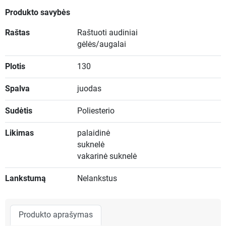
Produkto savybės
Raštas
Raštuoti audiniai
gėlės/augalai
Plotis
130
Spalva
juodas
Sudėtis
Poliesterio
Likimas
palaidinė
suknelė
vakarinė suknelė
Lankstumą
Nelankstus
Produkto aprašymas