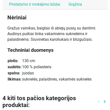
Pristatymo ir mokėjimo būdai
Grąžina
Nėriniai
Gražus vainikas, baigtas iš abiejų pusių su dantimi.
Audinys puikiai tinka vakarinėms suknelėms ir
palaidinėms. Siuvinėtas karoliukais ir blizgučiais.
Techniniai duomenys
plotis:
130 cm
sudėtis:
100 % poliesteris
spalva:
juodas
likimas:
suknelės, palaidinės, vakarinės suknelės
4 kiti tos pačios kategorijos
keyboard_arrow_left
keyboard_arrow_right
produktai:
Ankste
Kit