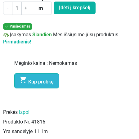
Įdėti į krepšelį
-
+
m
Pasiekiamas

Įsakymas
Šiandien
Mes išsiųsime jūsų produktus
Pirmadienis!
Mėginio kaina :
Nemokamas

Kup próbkę
Prekės
Izpol
Produkto Nr.
41816
Yra sandėlyje
11.1m