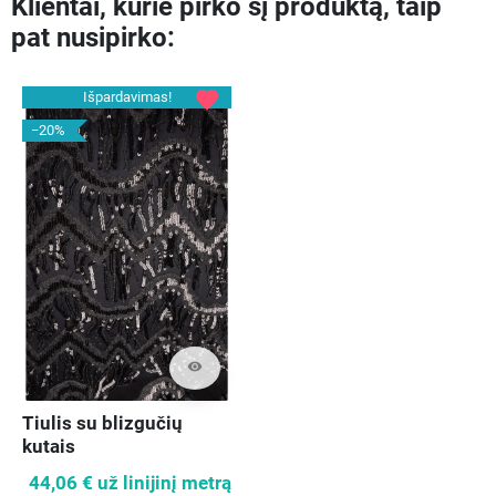
Klientai, kurie pirko šį produktą, taip
pat nusipirko:
favorite
Išpardavimas!
−20%
visibility
Tiulis su blizgučių
kutais
44,06 €
už linijinį metrą