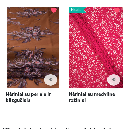
favorite
favorite
Nauja
visibility
visibility
Nėriniai su medvilne
Nėriniai su perlais ir
rožiniai
blizgučiais