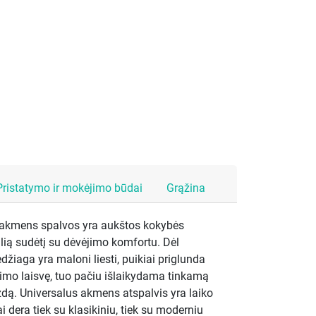
Pristatymo ir mokėjimo būdai
Grąžina
ė akmens spalvos yra aukštos kokybės
alią sudėtį su dėvėjimo komfortu. Dėl
žiaga yra maloni liesti, puikiai priglunda
dėjimo laisvę, tuo pačiu išlaikydama tinkamą
izdą. Universalus akmens atspalvis yra laiko
ai dera tiek su klasikiniu, tiek su moderniu