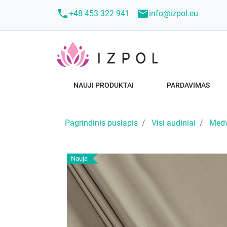
call
mail
+48 453 322 941
info@izpol.eu
NAUJI PRODUKTAI
PARDAVIMAS
Pagrindinis puslapis
Visi audiniai
Medvi
Nauja