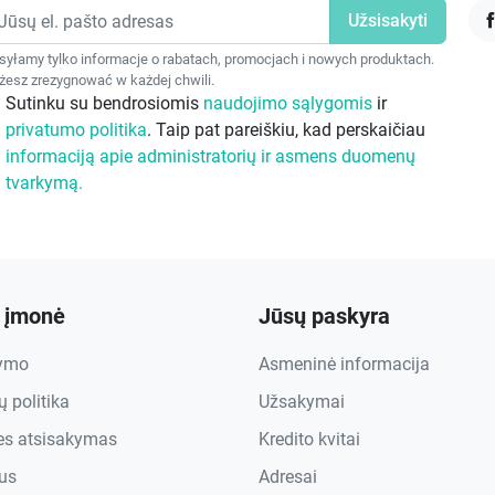
F
yłamy tylko informacje o rabatach, promocjach i nowych produktach.
esz zrezygnować w każdej chwili.
Sutinku su bendrosiomis
naudojimo sąlygomis
ir
privatumo politika
. Taip pat pareiškiu, kad perskaičiau
informaciją apie administratorių ir asmens duomenų
tvarkymą.
 įmonė
Jūsų paskyra
tymo
Asmeninė informacija
 politika
Užsakymai
ies atsisakymas
Kredito kvitai
us
Adresai