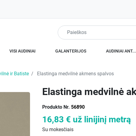
VISI AUDINIAI
GALANTERIJOS
AUDINIAI ANT..
lnė ir Batiste
Elastinga medvilnė akmens spalvos
Elastinga medvilnė a
Produkto Nr.
56890
16,83 €
už linijinį metrą
Su mokesčiais