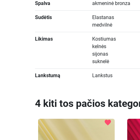
Spalva
akmeninė bronza
Sudėtis
Elastanas
medvilnė
Likimas
Kostiumas
kelnės
sijonas
suknelė
Lankstumą
Lankstus
4 kiti tos pačios katego
favorite