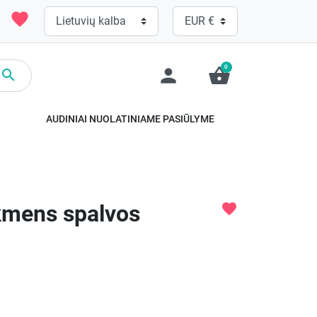
favorite
0
person
shopping_basket

.
AUDINIAI NUOLATINIAME PASIŪLYME
kmens spalvos
favorite