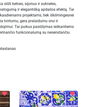
ka siūti kelnes, sijonus ir sukneles,
togumą ir elegantišką apdailos efektą. Tai
 kasdieniams projektams, tiek iškilmingesnei
ia tvirtumu, gera pralaidumu orui ir
ojimui. Tai puikus pasiūlymas ieškantiems
derinančio funkcionalumą su nesenstančiu
elastanas
favorite
favorite