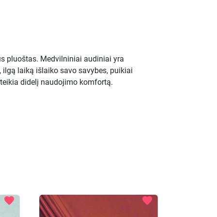
 pluoštas. Medvilniniai audiniai yra
 ilgą laiką išlaiko savo savybes, puikiai
uteikia didelį naudojimo komfortą.
favorite
favorite