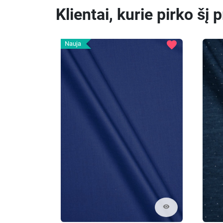
Klientai, kurie pirko šį 
favorite
Nauja
visibility