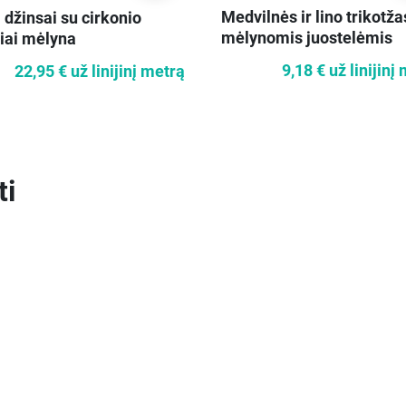
Medvilnės ir lino trikotža
 džinsai su cirkonio
mėlynomis juostelėmis
iai mėlyna
9,18 €
už linijinį
22,95 €
už linijinį metrą
ti