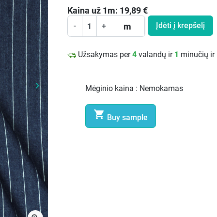
Kaina už
1
m:
19,89
€
Įdėti į krepšelį
m
-
+
Užsakymas per
4
valandų ir
1
minučių ir
keyboard_arrow_right
Mėginio kaina :
Nemokamas
Kitą

Buy sample