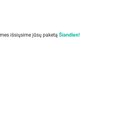
 mes išsiųsime jūsų paketą
Šiandien!