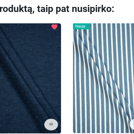
produktą, taip pat nusipirko:
favorite
Nauja
visibility