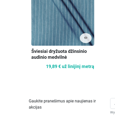
visibility
Šviesiai dryžuota džinsinio
audinio medvilnė
19,89 €
už linijinį metrą
Gaukite pranešimus apie naujienas ir
akcijas
Wys