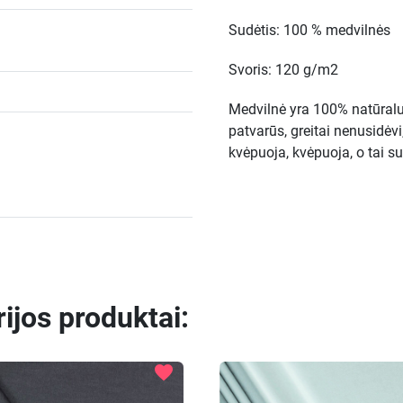
Sudėtis: 100 % medvilnės
Svoris: 120 g/m2
Medvilnė yra 100% natūralus
patvarūs, greitai nenusidėvi,
kvėpuoja, kvėpuoja, o tai s
rijos produktai:
favorite