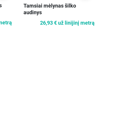
s
Tamsiai mėlynas šilko
Pasirašyt
audinys
 metrą
26,93 €
už linijinį metrą
42,