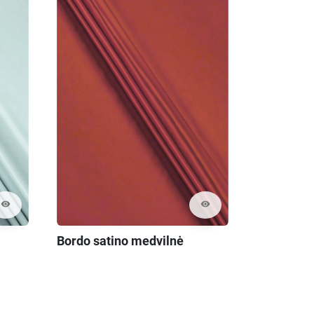
visibility
visibility
Bordo satino medvilnė