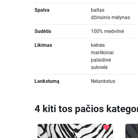
Spalva
baltas
džinsinis mėlynas
Sudėtis
100% medvilnė
Likimas
kelnės
marškiniai
palaidinė
suknelė
Lankstumą
Nelankstus
4 kiti tos pačios katego
favorite