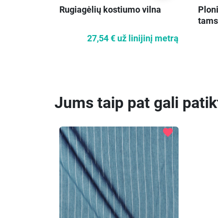
Rugiagėlių kostiumo vilna
Ploni
tams
27,54 €
už linijinį metrą
Jums taip pat gali patik
favorite