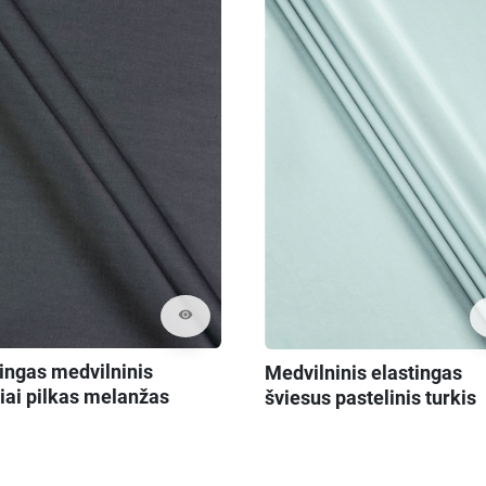
visibility
tingas medvilninis
Medvilninis elastingas
iai pilkas melanžas
šviesus pastelinis turkis