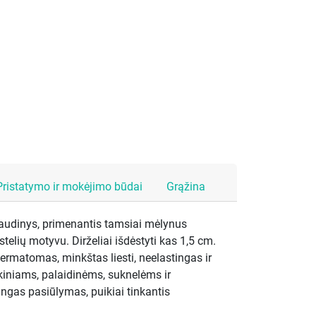
Pristatymo ir mokėjimo būdai
Grąžina
 audinys, primenantis tamsiai mėlynus
stelių motyvu. Dirželiai išdėstyti kas 1,5 cm.
ermatomas, minkštas liesti, neelastingas ir
kiniams, palaidinėms, suknelėms ir
gas pasiūlymas, puikiai tinkantis