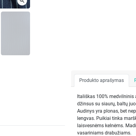
zoom_in
Produkto aprašymas
Itališkas 100% medvilninis
džinsus su siaurų, baltų juo
Audinys yra plonas, bet nep
lengvas. Puikiai tinka marš
laisvesnėms kelnėms. Madin
vasariniams drabužiams.