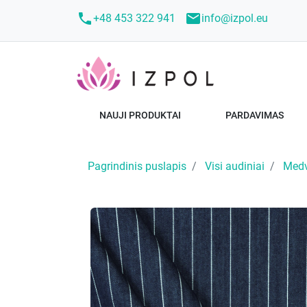
call
mail
+48 453 322 941
info@izpol.eu
NAUJI PRODUKTAI
PARDAVIMAS
Pagrindinis puslapis
Visi audiniai
Medvi