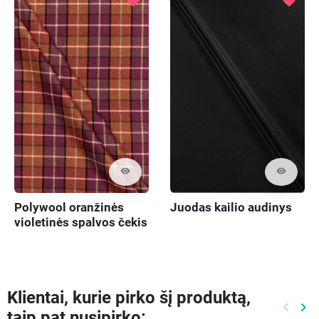
visibility
visibility
Polywool oranžinės
Juodas kailio audinys
violetinės spalvos čekis
Klientai, kurie pirko šį produktą,
keyboard_arrow_left
keyboard_arrow_right
taip pat nusipirko:
Ankste
Kit