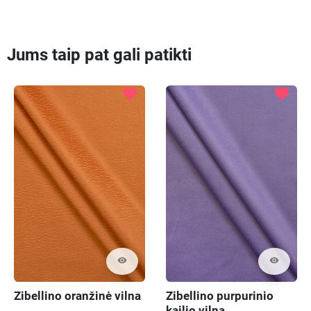
Jums taip pat gali patikti
favorite
favorite
visibility
visibility
Zibellino oranžinė vilna
Zibellino purpurinio
kailio vilna