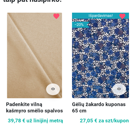
favorite
favorite
Išpardavimas!
−20%
visibility
visibility
Padenkite vilną
Gėlių žakardo kuponas
kašmyro smėlio spalvos
65 cm
39,78 €
už linijinį metrą
27,05 €
za szt/kupon