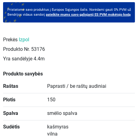
Pristatome savo produktus į Europos Sąjungos šalis. Norėdami gauti 0% PVM už
Bendrijos vidaus sandorį
pateikite mums savo galiojantį ES PVM mokėtojo kodą
Prekės
Izpol
Produkto Nr.
53176
Yra sandėlyje
4.4m
Produkto savybės
Raštas
Paprasti / be raštų audiniai
Plotis
150
Spalva
smėlio spalva
Sudėtis
kašmyras
vilna