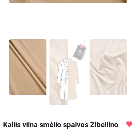
Kailis vilna smėlio spalvos Zibellino
favorite