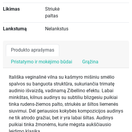
Likimas
Striukė
paltas
Lankstumą
Nelankstus
Produkto aprašymas
Pristatymo ir mokėjimo būdai
Grąžina
Itališka veginalinė vilna su kašmyro mišiniu smėlio
spalvos su banguota struktūra, sukuriančia trimatę
audinio išvaizdą, vadinamą Zibellino efektu. Labai
minkštas, kilnus audinys su subtiliu blizgesiu puikiai
tinka rudens-žiemos palto, striukės ar šiltos liemenės
siuvimui. Dėl geriausios kokybės kompozicijos audinys
ne tik atrodo gražiai, bet ir yra labai šiltas. Audinys
puikiai tinka žmonėms, kurie mėgsta aukščiausio
leidimo klasiką.