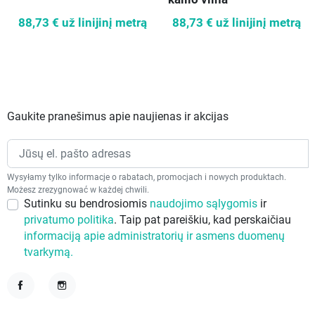
88,73 €
už linijinį metrą
88,73 €
už linijinį metrą
Gaukite pranešimus apie naujienas ir akcijas
Wysyłamy tylko informacje o rabatach, promocjach i nowych produktach.
Możesz zrezygnować w każdej chwili.
Sutinku su bendrosiomis
naudojimo sąlygomis
ir
privatumo politika
. Taip pat pareiškiu, kad perskaičiau
informaciją apie administratorių ir asmens duomenų
tvarkymą.
Facebook
Instagram