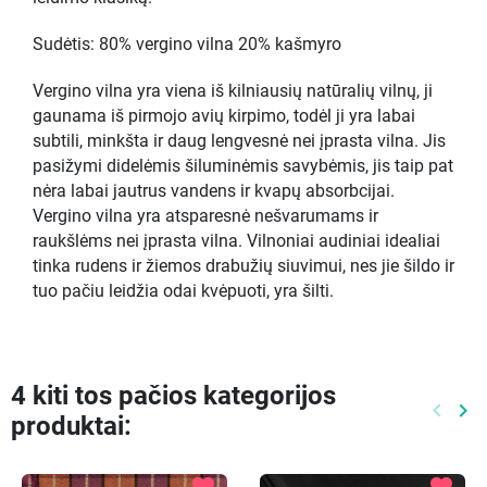
Sudėtis: 80% vergino vilna 20% kašmyro
Vergino vilna yra viena iš kilniausių natūralių vilnų, ji
gaunama iš pirmojo avių kirpimo, todėl ji yra labai
subtili, minkšta ir daug lengvesnė nei įprasta vilna. Jis
pasižymi didelėmis šiluminėmis savybėmis, jis taip pat
nėra labai jautrus vandens ir kvapų absorbcijai.
Vergino vilna yra atsparesnė nešvarumams ir
raukšlėms nei įprasta vilna. Vilnoniai audiniai idealiai
tinka rudens ir žiemos drabužių siuvimui, nes jie šildo ir
tuo pačiu leidžia odai kvėpuoti, yra šilti.
4 kiti tos pačios kategorijos
keyboard_arrow_left
keyboard_arrow_right
produktai:
Ankste
Kit
favorite
favorite