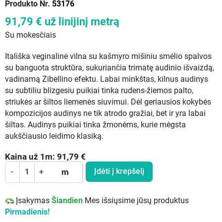
Produkto Nr.
53176
91,79 €
už linijinį metrą
Su mokesčiais
Itališka veginalinė vilna su kašmyro mišiniu smėlio spalvos
su banguota struktūra, sukuriančia trimatę audinio išvaizdą,
vadinamą Zibellino efektu. Labai minkštas, kilnus audinys
su subtiliu blizgesiu puikiai tinka rudens-žiemos palto,
striukės ar šiltos liemenės siuvimui. Dėl geriausios kokybės
kompozicijos audinys ne tik atrodo gražiai, bet ir yra labai
šiltas. Audinys puikiai tinka žmonėms, kurie mėgsta
aukščiausio leidimo klasiką.
Kaina už
1
m:
91,79
€
Įdėti į krepšelį
-
+
m
Įsakymas
Šiandien
Mes išsiųsime jūsų produktus
Pirmadienis!