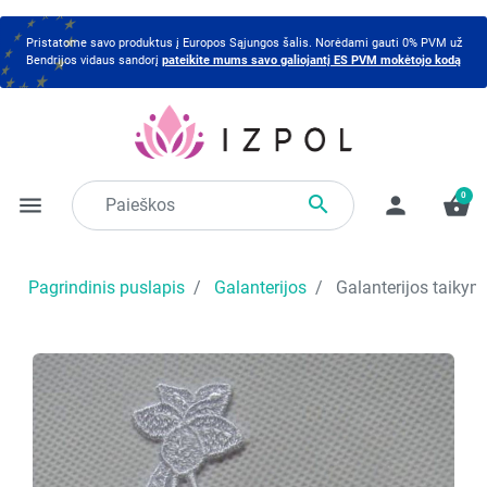
Pristatome savo produktus į Europos Sąjungos šalis. Norėdami gauti 0% PVM už
Bendrijos vidaus sandorį
pateikite mums savo galiojantį ES PVM mokėtojo kodą
0

menu
person
shopping_basket
Pagrindinis puslapis
Galanterijos
Galanterijos taikym