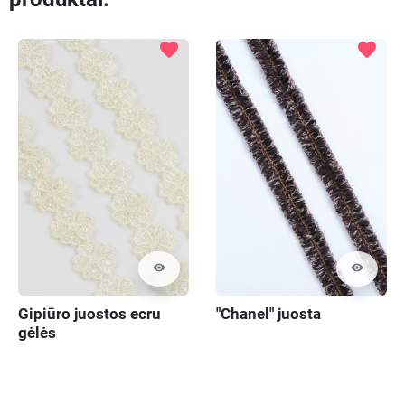
favorite
favorite
visibility
visibility
Gipiūro juostos ecru
"Chanel" juosta
gėlės