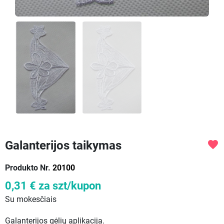
Galanterijos taikymas
favorite
Produkto Nr.
20100
0,31 €
za szt/kupon
Su mokesčiais
Galanterijos gėlių aplikacija.