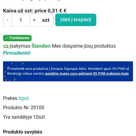
Kaina už
szt:
price 0,31 €
€
Įdėti į krepšelį
-
+
szt
Pasiekiamas

Įsakymas
Šiandien
Mes išsiųsime jūsų produktus
Pirmadienis!
Pristatome savo produktus į Europos Sąjungos šalis. Norėdami gauti 0% PVM už
Bendrijos vidaus sandorį
pateikite mums savo galiojantį ES PVM mokėtojo kodą
Prekės
Izpol
Produkto Nr.
20100
Yra sandėlyje
10szt
Produkto savybės