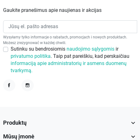
Gaukite pranešimus apie naujienas ir akcijas
Wysyłamy tylko informacje o rabatach, promocjach i nowych produktach.
Możesz zrezygnować w każdej chwili.
Sutinku su bendrosiomis
naudojimo sąlygomis
ir
privatumo politika
. Taip pat pareiškiu, kad perskaičiau
informaciją apie administratorių ir asmens duomenų
tvarkymą.
Facebook
Instagram

Produktų

Mūsų įmonė