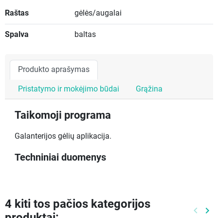
Raštas
gėlės/augalai
Spalva
baltas
Produkto aprašymas
Pristatymo ir mokėjimo būdai
Grąžina
Taikomoji programa
Galanterijos gėlių aplikacija.
Techniniai duomenys
4 kiti tos pačios kategorijos
keyboard_arrow_left
keyboard_arrow_right
produktai:
Ankste
Kit