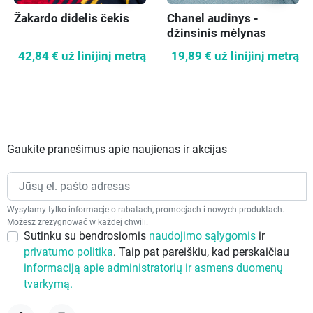
Žakardo didelis čekis
Chanel audinys -
džinsinis mėlynas
42,84 €
už linijinį metrą
19,89 €
už linijinį metrą
Gaukite pranešimus apie naujienas ir akcijas
Wysyłamy tylko informacje o rabatach, promocjach i nowych produktach.
Możesz zrezygnować w każdej chwili.
Sutinku su bendrosiomis
naudojimo sąlygomis
ir
privatumo politika
. Taip pat pareiškiu, kad perskaičiau
informaciją apie administratorių ir asmens duomenų
tvarkymą.