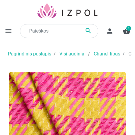
0

menu
person
shopping_basket
Pagrindinis puslapis
Visi audiniai
Chanel tipas
Cha