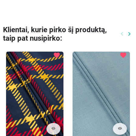
Klientai, kurie pirko šį produktą,
keyboard_arrow_left
keyboard_arrow_right
taip pat nusipirko:
Ankste
Kit
favorite
favorite
visibility
visibility