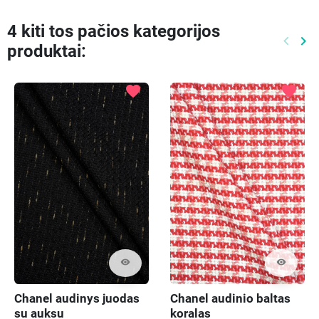
4 kiti tos pačios kategorijos
keyboard_arrow_left
keyboard_arrow_right
produktai:
Ankste
Kit
favorite
favorite
visibility
visibility
Chanel audinys juodas
Chanel audinio baltas
su auksu
koralas