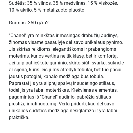
Sudėtis: 35 % vilnos, 35 % medvilnės, 15 % viskozės,
10 % akrilo, 5 % metalizuoto pluošto
Gramas: 350 g/m2
"Chanel" yra minkštas ir mėsingas drabužių audinys,
žinomas visame pasaulyje dėl savo unikalaus pynimo.
Jis skirtas reiklioms, elegantiškoms ir prabangioms
moterims, kurios vertina ne tik klasę, bet ir komfortą.
Jei taip pat ieškote gaminio, skirto siūti švarką, suknelę
ar sijoną, kuris leis jums atrodyti tobulai, bet tuo pačiu
jaustis patogiai, kanalo medžiaga bus tobula.
Paprastai jis yra silpnų spalvų ir sudėtingo stiliaus,
todėl jis yra labai moteriškas. Kiekvienas elementas,
pagamintas iš "Chanel" audinio, pabrėžia stiliaus
prestižą ir rafinuotumą. Verta pridurti, kad dėl savo
unikalios sudėties medžiaga nesiglamžo ir yra labai
praktiška.