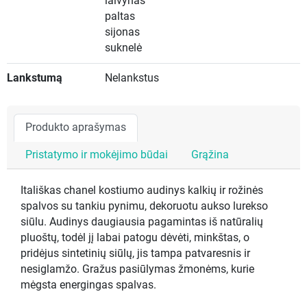
laivynas
paltas
sijonas
suknelė
Lankstumą
Nelankstus
Produkto aprašymas
Pristatymo ir mokėjimo būdai
Grąžina
Itališkas chanel kostiumo audinys kalkių ir rožinės
spalvos su tankiu pynimu, dekoruotu aukso lurekso
siūlu. Audinys daugiausia pagamintas iš natūralių
pluoštų, todėl jį labai patogu dėvėti, minkštas, o
pridėjus sintetinių siūlų, jis tampa patvaresnis ir
nesiglamžo. Gražus pasiūlymas žmonėms, kurie
mėgsta energingas spalvas.