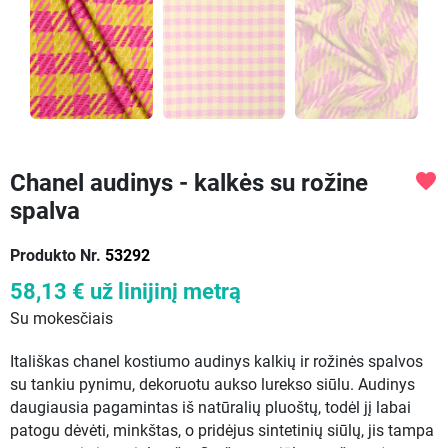
Chanel audinys - kalkės su rožine
favorite
spalva
Produkto Nr.
53292
58,13 €
už linijinį metrą
Su mokesčiais
Itališkas chanel kostiumo audinys kalkių ir rožinės spalvos
su tankiu pynimu, dekoruotu aukso lurekso siūlu. Audinys
daugiausia pagamintas iš natūralių pluoštų, todėl jį labai
patogu dėvėti, minkštas, o pridėjus sintetinių siūlų, jis tampa