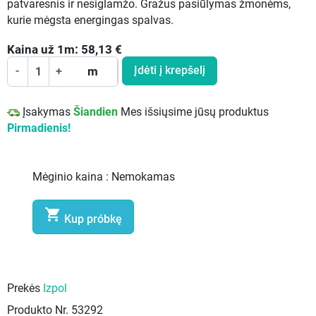
patvaresnis ir nesiglamžo. Gražus pasiūlymas žmonėms,
kurie mėgsta energingas spalvas.
Kaina už
1
m:
58,13
€
Įdėti į krepšelį
-
+
m
Įsakymas
Šiandien
Mes išsiųsime jūsų produktus
Pirmadienis!
Mėginio kaina :
Nemokamas

Kup próbkę
Prekės
Izpol
Produkto Nr.
53292