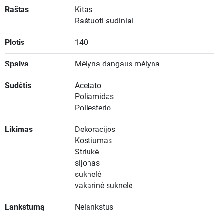
Raštas
Kitas
Raštuoti audiniai
Plotis
140
Spalva
Mėlyna dangaus mėlyna
Sudėtis
Acetato
Poliamidas
Poliesterio
Likimas
Dekoracijos
Kostiumas
Striukė
sijonas
suknelė
vakarinė suknelė
Lankstumą
Nelankstus