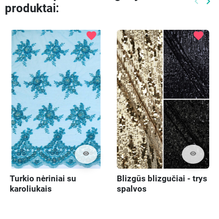
keyboard_arrow_left
keyboard_arrow_right
produktai:
Ankste
Kit
favorite
favorite
visibility
visibility
Turkio nėriniai su
Blizgūs blizgučiai - trys
karoliukais
spalvos