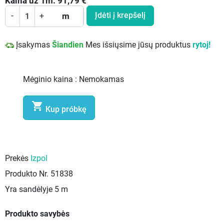
Kaina už
1
m:
91,79
€
Įdėti į krepšelį
-
+
m
Įsakymas
Šiandien
Mes išsiųsime jūsų produktus
rytoj!
Mėginio kaina :
Nemokamas

Kup próbkę
Prekės
Izpol
Produkto Nr.
51838
Yra sandėlyje
5 m
Produkto savybės