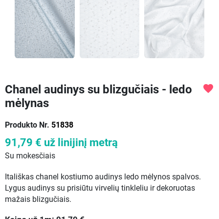
Chanel audinys su blizgučiais - ledo
favorite
mėlynas
Produkto Nr.
51838
91,79 €
už linijinį metrą
Su mokesčiais
Itališkas chanel kostiumo audinys ledo mėlynos spalvos.
Lygus audinys su prisiūtu virvelių tinkleliu ir dekoruotas
mažais blizgučiais.