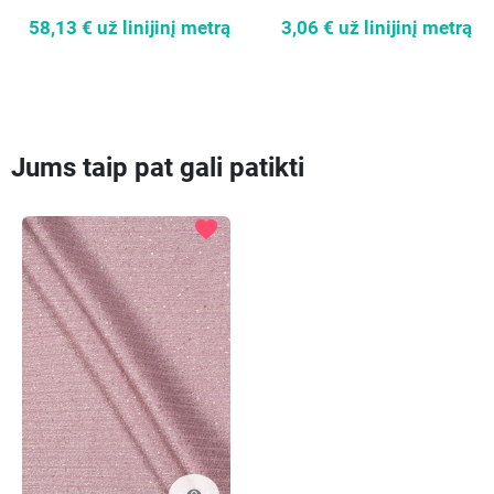
58,13 €
už linijinį metrą
3,06 €
už linijinį metrą
Jums taip pat gali patikti
favorite