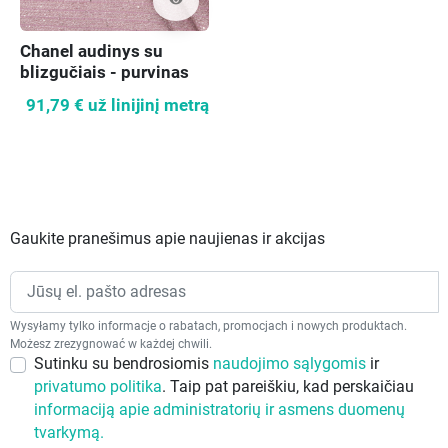
visibility
Chanel audinys su
blizgučiais - purvinas
rožinis
91,79 €
už linijinį metrą
Gaukite pranešimus apie naujienas ir akcijas
Wysyłamy tylko informacje o rabatach, promocjach i nowych produktach.
Możesz zrezygnować w każdej chwili.
Sutinku su bendrosiomis
naudojimo sąlygomis
ir
privatumo politika
. Taip pat pareiškiu, kad perskaičiau
informaciją apie administratorių ir asmens duomenų
tvarkymą.