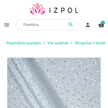
0

menu
person
shopping_basket
Pagrindinis puslapis
Visi audiniai
Blizgučiai ir karoliu