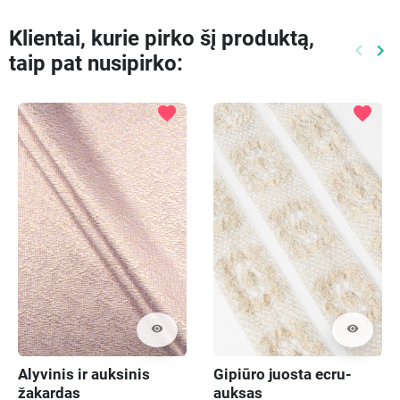
Klientai, kurie pirko šį produktą,
keyboard_arrow_left
keyboard_arrow_right
taip pat nusipirko:
Ankste
Kit
favorite
favorite
visibility
visibility
Alyvinis ir auksinis
Gipiūro juosta ecru-
žakardas
auksas