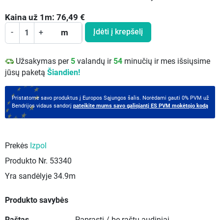
Kaina už
1
m:
76,49
€
Įdėti į krepšelį
-
+
m
Užsakymas per
5
valandų ir
54
minučių ir mes išsiųsime
jūsų paketą
Šiandien!
Pristatome savo produktus į Europos Sąjungos šalis. Norėdami gauti 0% PVM už
Bendrijos vidaus sandorį
pateikite mums savo galiojantį ES PVM mokėtojo kodą
Prekės
Izpol
Produkto Nr.
53340
Yra sandėlyje
34.9m
Produkto savybės
Raštas
Paprasti / be raštų audiniai