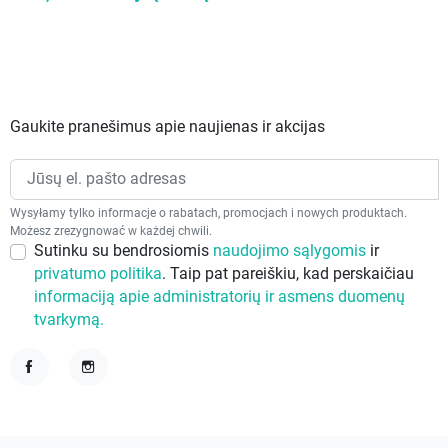
KUPON pamušalas
90cm
Gaukite pranešimus apie naujienas ir akcijas
Wysyłamy tylko informacje o rabatach, promocjach i nowych produktach.
Możesz zrezygnować w każdej chwili.
Sutinku su bendrosiomis
naudojimo sąlygomis
ir
privatumo politika
. Taip pat pareiškiu, kad perskaičiau
informaciją apie administratorių ir asmens duomenų
tvarkymą.
Facebook
Instagram