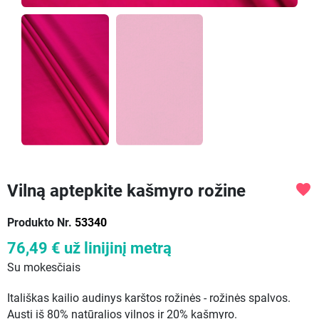
Vilną aptepkite kašmyro rožine
favorite
Produkto Nr.
53340
76,49 €
už linijinį metrą
Su mokesčiais
Itališkas kailio audinys karštos rožinės - rožinės spalvos.
Austi iš 80% natūralios vilnos ir 20% kašmyro.