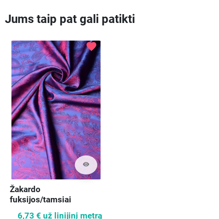
Jums taip pat gali patikti
favorite
visibility
Žakardo
fuksijos/tamsiai
mėlynos spalvos
6,73 €
už linijinį metrą