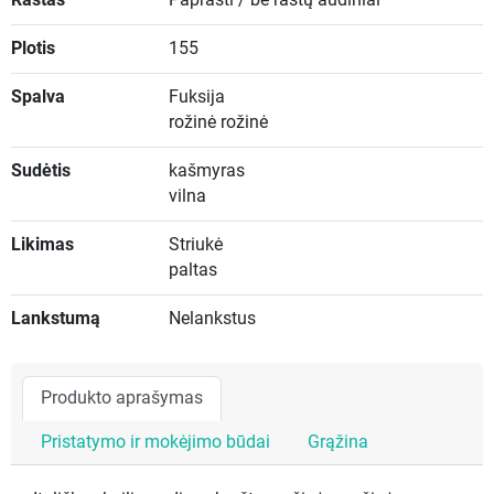
Plotis
155
Spalva
Fuksija
rožinė rožinė
Sudėtis
kašmyras
vilna
Likimas
Striukė
paltas
Lankstumą
Nelankstus
Produkto aprašymas
Pristatymo ir mokėjimo būdai
Grąžina