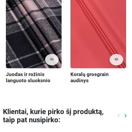
visibility
visibility
Juodas ir rožinis
Koralų grosgrain
languoto sluoksnio
audinys
audinys
Klientai, kurie pirko šį produktą,
keyboard_arrow_left
keyboard_arrow_right
taip pat nusipirko:
Ankste
Kit