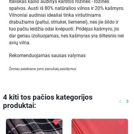
Itališkas kailio audinys karštos rožinės - rožinės
spalvos. Austi iš 80% natūralios vilnos ir 20% kašmyro.
Vilnoniai audiniai idealiai tinka viršutiniams
drabužiams (paltui, striukei, liemenei), nes jie šildo ir
tuo pačiu leidžia odai kvėpuoti. Pridėjus kašmyro, jis
dar geriau izoliuojamas, nes kašmyras yra šiltesnis nei
avių vilna.
Rekomenduojamas sausas valymas
Žemiau pateikiame jums pamušalų pasiūlymus
4 kiti tos pačios kategorijos
keyboard_arrow_left
keyboard_arrow_right
produktai:
Ankste
Kit
favorite
favorite