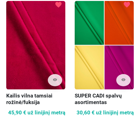
favorite
favorite
visibility
visibility
Kailis vilna tamsiai
SUPER CADI spalvų
rožinė/fuksija
asortimentas
45,90 €
už linijinį metrą
30,60 €
už linijinį metrą